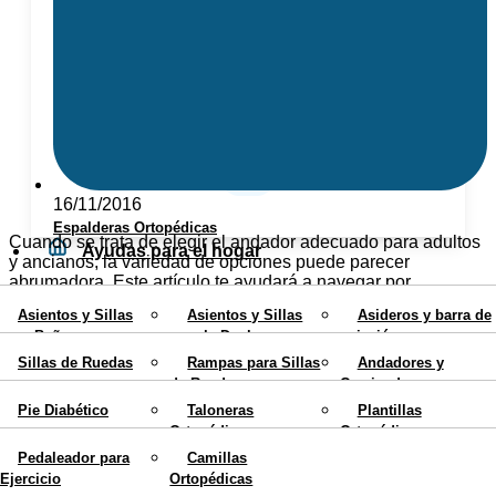
Fajas Ortopédicas
Collarines Ortopédicos
16/11/2016
Espalderas Ortopédicas
Cuando se trata de elegir el andador adecuado para adultos
Ayudas para el hogar
y ancianos, la variedad de opciones puede parecer
abrumadora. Este artículo te ayudará a navegar por ...
Movilidad
Asientos y Sillas
Asientos y Sillas
Asideros y barra de
para Bañera
para la Ducha
sujeción
Calzados y Plantillas
Sillas de Ruedas
Rampas para Sillas
Andadores y
Sillas con Inodoro
Elevadores de WC
Cojines Antiescaras
de Ruedas
Caminadores para
Rehabilitación
Colchones
Teléfonos para
ancianos
Mobiliario
Pie Diabético
Taloneras
Plantillas
Antiescaras
Personas Mayores
Ortopédicas
Ortopédicas
Bastones
Muletas
Blog
Pedaleador para
Camillas
Ortopédicos
Ortopédicas
X
Ejercicio
Ortopédicas