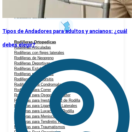
Hombreras Ortopédicas
Miembro Inferior
Tipos de Andadores para adultos y ancianos: ¿cuál
Rodilleras Ortopedicas
debes elegir?
Rodilleras Articuladas
Rodilleras con flejes laterales
Rodilleras de Neopreno
Rodilleras Deportivas
Rodilleras Estabilizadoras
Rodilleras para Artrosis
Rodilleras para Bursitis
Rodilleras para Condromalacia Rotuliana
Rodilleras para Correr
Rodilleras para Osgood-Schlatter
Rodilleras para Inestabilidad de Rodilla
Rodilleras para Ligamentos Laterales
Rodilleras para Luxación de Rodilla
Rodilleras para Menisco
Rodilleras para Tendinitis Rotuliana
Rodilleras para Traumatismos