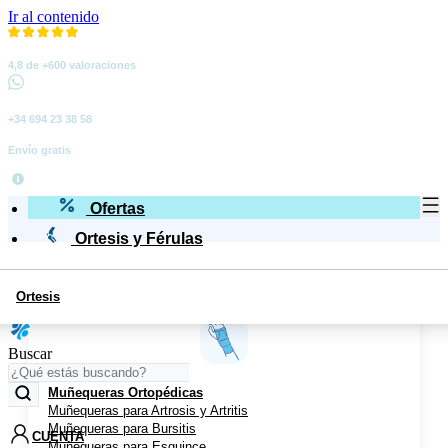
Ir al contenido
4,8 de +600 valoraciones
+34 694 23 38 58
Envío gratis
Ofertas
Ortesis y Férulas
Ortesis
Miembro Superior
Buscar
Muñequeras Ortopédicas
Muñequeras para Artrosis y Artritis
Muñequeras para Bursitis
CUENTA
Muñequeras para Esguince