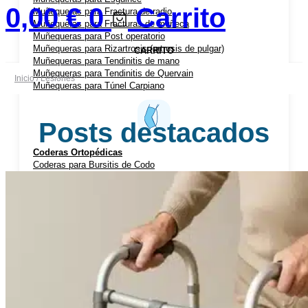
0,00
€
0
Carrito
Muñequeras para Fractura de radio
Muñequeras para Fracturas de muñeca
Muñequeras para Post operatorio
Muñequeras para Rizartrosis (artrosis de pulgar)
CARRITO
Muñequeras para Tendinitis de mano
Muñequeras para Tendinitis de Quervain
Inicio
/ Lesiones
Muñequeras para Túnel Carpiano
Posts destacados
Coderas Ortopédicas
Coderas para Bursitis de Codo
Coderas para Epicondilitis (codo de tenista)
Cabestrillos
Cabestrillos para Luxación de Hombro