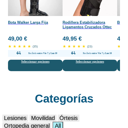
Bota Walker Larga Fija
Rodillera Estabilizadora
Bota W
Ligamentos Cruzados Ottec
49,00
€
49,95
€
49,
★
★
★
★
★
★
★
★
★
★
★
★
(35)
(23)
Recíbelo
entre Vie 7 y Lun 10
Recíbelo
entre Vie 7 y Lun 10
Seleccionar opciones
Seleccionar opciones
Categorías
Lesiones
Movilidad
Órtesis
Ortopedia general
All