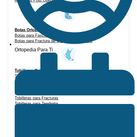
Rodilleras Post Operatorias
Botas Ortopédicas
Botas para Fascitis Plantar
Botas para Fractura de Quinto Metatarsiano
Ortopedia Para Ti
Tobilleras Ortopédicas
Tobilleras con Refuerzos Laterales
Tobilleras Deportivas
Tobilleras Estabilizadoras
Tobilleras para Esguinces
Tobilleras para Fracturas
Tobilleras para Tendinitis
Tronco