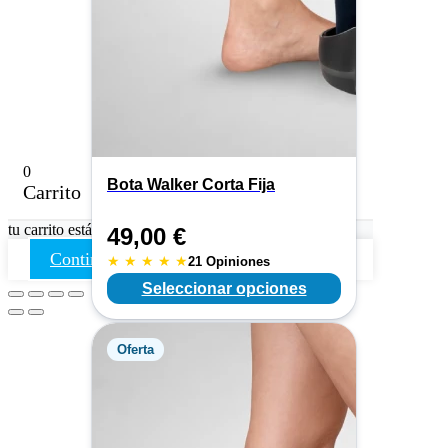
0
Bota Walker Corta Fija
Carrito
tu carrito está vacio
volver a la tienda
49,00
€
Continuar comprando
★
★
★
★
★
21 Opiniones
Seleccionar opciones
Oferta