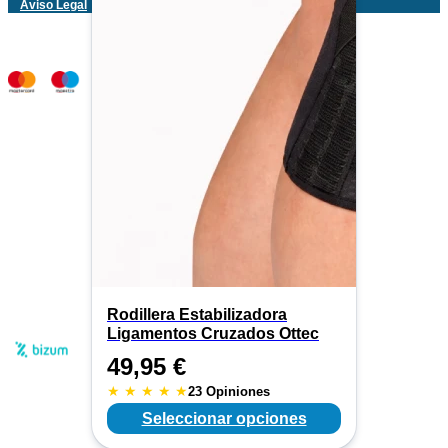
Aviso Legal
Rodillera Estabilizadora
Ligamentos Cruzados Ottec
49,95
€
★
★
★
★
★
23 Opiniones
Seleccionar opciones