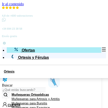
Ir al contenido
4,8 de +600 valoraciones
+34 694 23 38 58
Envío gratis
Ofertas
Ortesis y Férulas
Ortesis
Miembro Superior
Buscar
Muñequeras Ortopédicas
Muñequeras para Artrosis y Artritis
Muñequeras para Bursitis
CUENTA
Muñequeras para Esguince