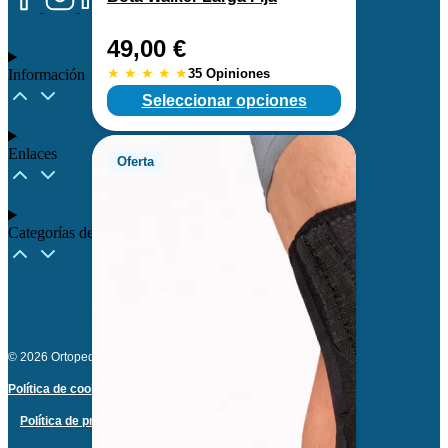
49,00
€
★
★
★
★
★
35 Opiniones
Información
Seleccionar opciones
Enlaces
Oferta
Categorías destacadas​
© 2026 Ortopedia Para Ti. Todos los derechos reservados.
Política de cookies
Política de privacidad