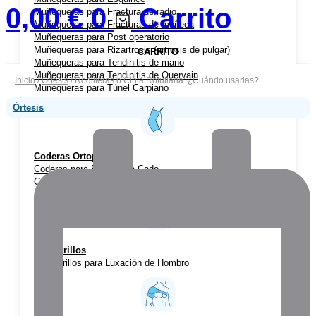
0,00
€
0
Carrito
Muñequeras para Fractura de radio
Muñequeras para Fracturas de muñeca
Muñequeras para Post operatorio
Muñequeras para Rizartrosis (artrosis de pulgar)
CARRITO
Muñequeras para Tendinitis de mano
Muñequeras para Tendinitis de Quervain
Inicio
/
Órtesis
/ Rodilleras o Cinta Rotuliana: ¿Cuándo usarlas?
Muñequeras para Túnel Carpiano
Órtesis
Coderas Ortopédicas
Coderas para Bursitis de Codo
Coderas para Epicondilitis (codo de tenista)
Cabestrillos
Cabestrillos para Luxación de Hombro