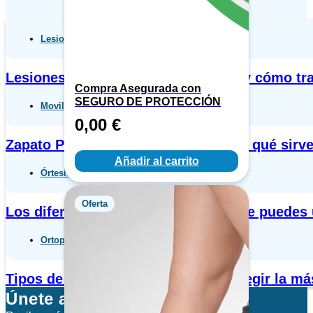
Lesiones
Lesiones de hombro más comunes y cómo tra
Compra Asegurada con
SEGURO DE PROTECCIÓN
Movilidad
0,00
€
Zapato PostQuirúrgico: qué es, para qué sirv
Añadir al carrito
Órtesis
Oferta
Los diferentes tipos de tobilleras que puedes
Ortopedia general
Tipos de órtesis: qué son y cómo elegir la m
Únete a nuestra newsletter