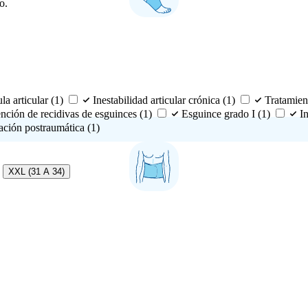
o.
la articular
(1)
Inestabilidad articular crónica
(1)
Tratamien
nción de recidivas de esguinces
(1)
Esguince grado I
(1)
I
tación postraumática
(1)
XXL (31 A 34)