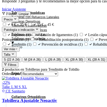
Responde 3 preguntas y te recomendamos la mejor opción para tu cas
Iniciar Asistente
Tobilleras Ortopédicas
Filtros
Limpiar
Tobilleras con Refuerzos Laterales
Precio
Tobilleras Deportivas
0 € – 35 €
35 € – 45 €
Tobilleras Estabilizadoras
Patología o indicación
Tobilleras para Esguinces
Tobilleras para Fracturas
Esguince
(1)
Lesión de ligamentos
(1)
Lesión cápsu
Tobilleras para Tendinitis
Postoperatorio
(1)
Rehabilitación postoperatoria
(1)
Preve
Tendinitis
(1)
Prevención de recidivas
(1)
Rehabili
Tronco
Ver más
Talla
S (22 A 24)
M (24 A 26)
L (26 A 28)
XL (28 A 30)
XL (28 A 31)
Filtros
2
productos en
Tobilleras para Tendinitis de Tobillo
Fajas Ortopédicas
Ordenar por
-22%
Talla:
L
M
S
XL
CE Sanitario
Collarines Ortopédicos
Tobillera Ajustable Neoactiv