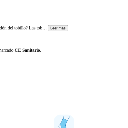
tendón del tobillo? Las tob…
Leer más
 marcado
CE Sanitario
.