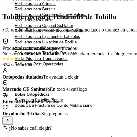
Rodilleras para Artrosis
Rodilleras para Bursitis
Rodilleras para Condromalacia Rotuliana
Tobilleras para Tendinitis de Tobillo
Rodilleras para Correr
Rodilleras para Osgood-Schlatter
¿Te resulta difícil apoyar el pie sin sentir pinchazos o tirantez en el 
Rodilleras para Inestabilidad de Rodilla
Rodilleras para Ligamentos Laterales
Rodilleras para Luxación de Rodilla
Rodilleras para Menisco
Productos recomendados y verificados
Rodilleras para Tendinitis Rotuliana
Nuestros
ortopedas titulados
revisan cada referencia. Catálogo con
Rodilleras para Traumatismos
4,78
Rodilleras Post Operatorias
624 valoraciones
Ortopedas titulados
Te ayudan a elegir
Marcado CE Sanitario
En todo el catálogo
Botas Ortopédicas
Botas para Fascitis Plantar
Envío 24 h gratis
En península
Botas para Fractura de Quinto Metatarsiano
Devolución 30 días
Sin preguntas
¿No sabes cuál elegir?