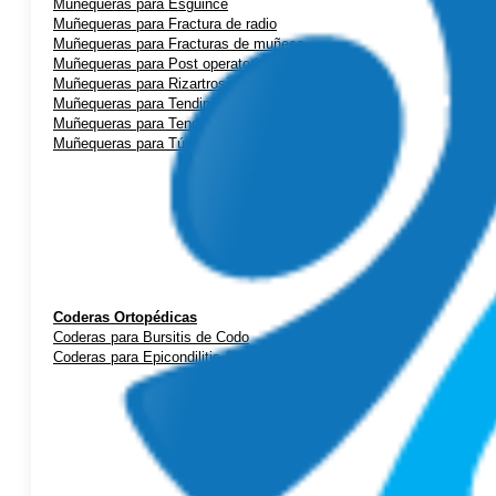
Muñequeras para Esguince
Muñequeras para Fractura de radio
Muñequeras para Fracturas de muñeca
Muñequeras para Post operatorio
Muñequeras para Rizartrosis (artrosis de pulgar)
Muñequeras para Tendinitis de mano
Muñequeras para Tendinitis de Quervain
Muñequeras para Túnel Carpiano
Coderas Ortopédicas
Coderas para Bursitis de Codo
Coderas para Epicondilitis (codo de tenista)