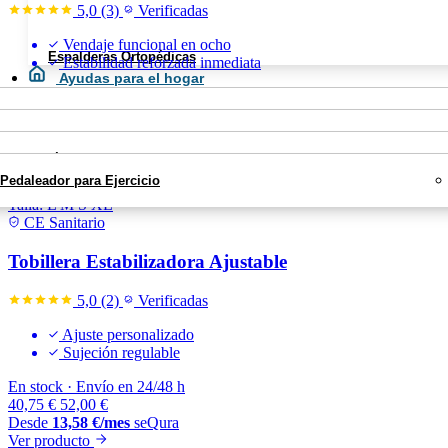
5,0
(3)
Verificadas
Vendaje funcional en ocho
Espalderas Ortopédicas
Estabilidad reforzada inmediata
Ayudas para el hogar
En stock
·
Envío en 24/48 h
Movilidad
34,90
€
44,90
€
Asientos y Sillas para Bañera
Calzados y Plantillas
Desde
11,63
€
/mes
seQura
Sillas de Ruedas
Rehabilitación
Sillas con Inodoro
Ver producto
Pie Diabético
Blog
Bastones Ortopédicos
Colchones Antiescaras
Pedaleador para Ejercicio
X
-22%
Talla:
L
M
S
XL
CE Sanitario
Tobillera Estabilizadora Ajustable
5,0
(2)
Verificadas
Ajuste personalizado
Sujeción regulable
En stock
·
Envío en 24/48 h
40,75
€
52,00
€
Desde
13,58
€
/mes
seQura
Ver producto