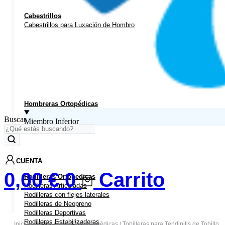
Cabestrillos
Cabestrillos para Luxación de Hombro
Hombreras Ortopédicas
Buscar
Miembro Inferior
CUENTA
0,00
€
0
Carrito
Rodilleras Ortopedicas
Rodilleras Articuladas
Rodilleras con flejes laterales
Rodilleras de Neopreno
Rodilleras Deportivas
Rodilleras Estabilizadoras
Inicio
/
Ortesis
/
Tobilleras Ortopédicas
/ Tobilleras para Tendinitis de Tobillo