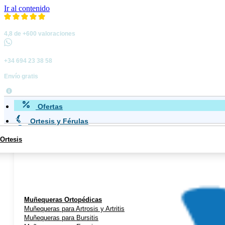
Ir al contenido
4,8 de +600 valoraciones
+34 694 23 38 58
Envío gratis
Ofertas
Ortesis y Férulas
Ortesis
Miembro Superior
Muñequeras Ortopédicas
Muñequeras para Artrosis y Artritis
Muñequeras para Bursitis