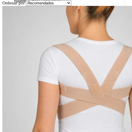
Rodilleras Post Operatorias
Ordenar por
Botas Ortopédicas
Botas para Fascitis Plantar
Botas para Fractura de Quinto Metatarsiano
Tobilleras Ortopédicas
Tobilleras con Refuerzos Laterales
Tobilleras Deportivas
Tobilleras Estabilizadoras
Tobilleras para Esguinces
Tobilleras para Fracturas
Tobilleras para Tendinitis
Tronco