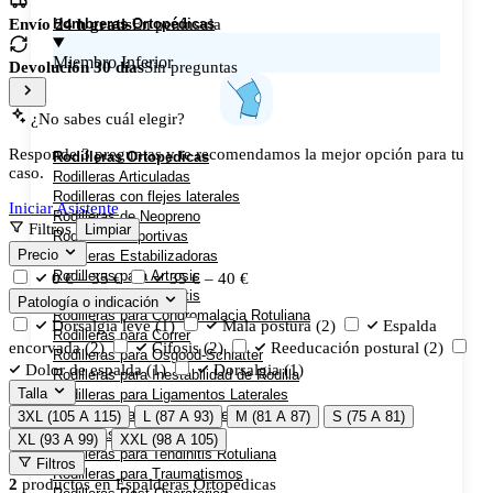
Hombreras Ortopédicas
Envío 24 h gratis
En península
Miembro Inferior
Devolución 30 días
Sin preguntas
¿No sabes cuál elegir?
Responde 3 preguntas y te recomendamos la mejor opción para tu
Rodilleras Ortopedicas
caso.
Rodilleras Articuladas
Rodilleras con flejes laterales
Iniciar Asistente
Rodilleras de Neopreno
Filtros
Limpiar
Rodilleras Deportivas
Precio
Rodilleras Estabilizadoras
Rodilleras para Artrosis
0 € – 35 €
35 € – 40 €
Rodilleras para Bursitis
Patología o indicación
Rodilleras para Condromalacia Rotuliana
Dorsalgia leve
(1)
Mala postura
(2)
Espalda
Rodilleras para Correr
encorvada
(2)
Cifosis
(2)
Reeducación postural
(2)
Rodilleras para Osgood-Schlatter
Dolor de espalda
(1)
Dorsalgia
(1)
Rodilleras para Inestabilidad de Rodilla
Talla
Rodilleras para Ligamentos Laterales
Rodilleras para Luxación de Rodilla
3XL (105 A 115)
L (87 A 93)
M (81 A 87)
S (75 A 81)
Rodilleras para Menisco
XL (93 A 99)
XXL (98 A 105)
Rodilleras para Tendinitis Rotuliana
Filtros
Rodilleras para Traumatismos
2
productos en
Espalderas Ortopédicas