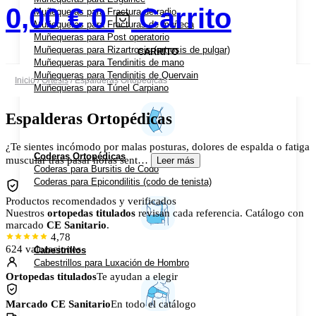
0,00
€
0
Carrito
Muñequeras para Fractura de radio
Muñequeras para Fracturas de muñeca
Muñequeras para Post operatorio
Muñequeras para Rizartrosis (artrosis de pulgar)
CARRITO
Muñequeras para Tendinitis de mano
Muñequeras para Tendinitis de Quervain
Inicio
/
Ortesis
/ Espalderas Ortopédicas
Muñequeras para Túnel Carpiano
Espalderas Ortopédicas
¿Te sientes incómodo por malas posturas, dolores de espalda o fatiga
Coderas Ortopédicas
muscular tras pasar horas sent…
Leer más
Coderas para Bursitis de Codo
Coderas para Epicondilitis (codo de tenista)
Productos recomendados y verificados
Nuestros
ortopedas titulados
revisan cada referencia. Catálogo con
marcado
CE Sanitario
.
4,78
624 valoraciones
Cabestrillos
Cabestrillos para Luxación de Hombro
Ortopedas titulados
Te ayudan a elegir
Marcado CE Sanitario
En todo el catálogo