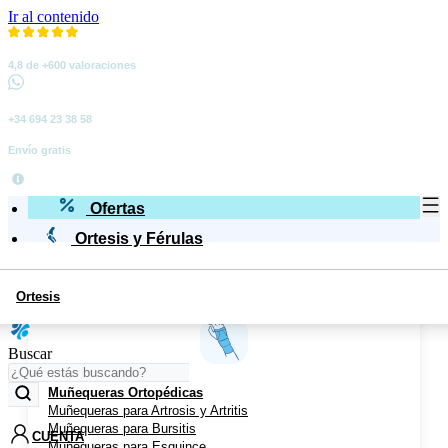
Ir al contenido
4,8 de +600 valoraciones
+34 694 23 38 58
Envío gratis
Ofertas
Ortesis y Férulas
Ortesis
Miembro Superior
Buscar
Muñequeras Ortopédicas
Muñequeras para Artrosis y Artritis
Muñequeras para Bursitis
CUENTA
Muñequeras para Esguince