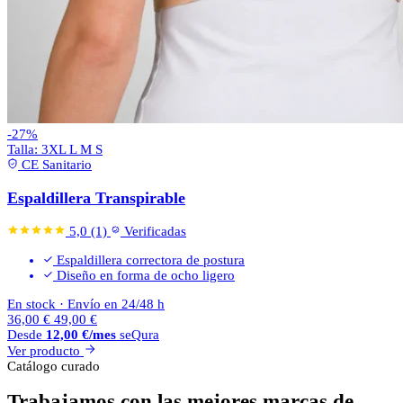
-27%
Talla:
3XL
L
M
S
CE Sanitario
Espaldillera Transpirable
5,0
(1)
Verificadas
Espaldillera correctora de postura
Diseño en forma de ocho ligero
En stock
·
Envío en 24/48 h
36,00
€
49,00
€
Desde
12,00
€
/mes
seQura
Ver producto
Catálogo curado
Trabajamos con las mejores marcas de