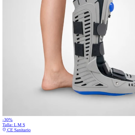
-30%
Talla:
L
M
S
CE Sanitario