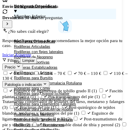
Hombreras Ortopédicas
Envío 24 h gratis
En península
Miembro Inferior
Devolución 30 días
Sin preguntas
¿No sabes cuál elegir?
Responde 3 preguntas y te recomendamos la mejor opción para tu
Rodilleras Ortopedicas
caso.
Rodilleras Articuladas
Rodilleras con flejes laterales
Iniciar Asistente
Rodilleras de Neopreno
Filtros
Limpiar
Rodilleras Deportivas
Precio
Rodilleras Estabilizadoras
Rodilleras para Artrosis
0 € – 50 €
50 € – 70 €
70 € – 110 €
110 € –
Rodilleras para Bursitis
130 €
Rodilleras para Condromalacia Rotuliana
Patología o indicación
Rodilleras para Correr
Esguince de ligamentos de tobillo grado II
(1)
Fascitis
Rodilleras para Osgood-Schlatter
plantar crónica
(1)
Pos-traumatismos del pie
(1)
Rodilleras para Inestabilidad de Rodilla
Tratamiento conservador de lesiones del tarso, metatarso y falanges
Rodilleras para Ligamentos Laterales
(3)
Fracturas del pie
(1)
Post-quirúrgico de tejidos
Rodilleras para Luxación de Rodilla
blandos, tendones y ligamentos del pie
(1)
Esguince de
Rodilleras para Menisco
ligamentos de tobillo grado II y III
(2)
Post-traumatismos de
Rodilleras para Tendinitis Rotuliana
pie y tobillo
(2)
Fractura estable distal de tibia y peroné
(2)
Rodilleras para Traumatismos
Fracturas de pie y tobillo
(2)