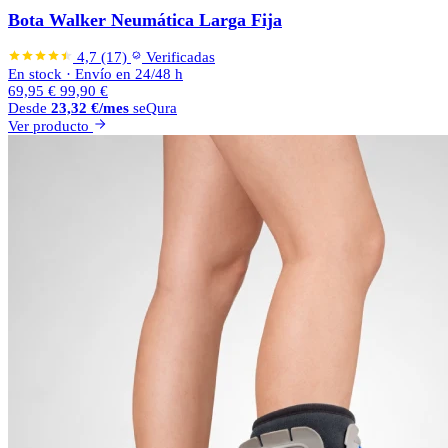
Bota Walker Neumática Larga Fija
4,7
(17)
Verificadas
En stock
·
Envío en 24/48 h
69,95
€
99,90
€
Desde
23,32
€
/mes
seQura
Ver producto