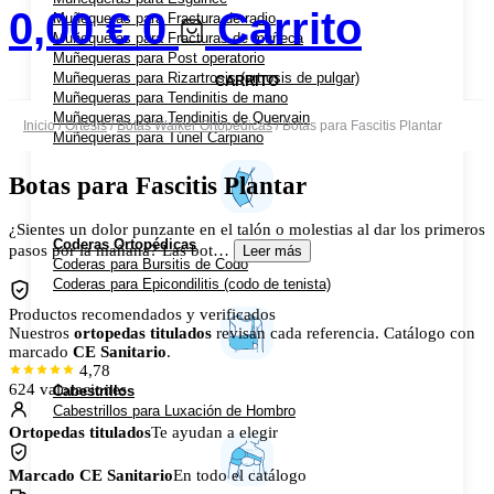
0,00
€
0
Carrito
Muñequeras para Fractura de radio
Muñequeras para Fracturas de muñeca
Muñequeras para Post operatorio
Muñequeras para Rizartrosis (artrosis de pulgar)
CARRITO
Muñequeras para Tendinitis de mano
Muñequeras para Tendinitis de Quervain
Inicio
/
Ortesis
/
Botas Walker Ortopédicas
/ Botas para Fascitis Plantar
Muñequeras para Túnel Carpiano
Botas para Fascitis Plantar
¿Sientes un dolor punzante en el talón o molestias al dar los primeros
Coderas Ortopédicas
pasos por la mañana? Las bot…
Leer más
Coderas para Bursitis de Codo
Coderas para Epicondilitis (codo de tenista)
Productos recomendados y verificados
Nuestros
ortopedas titulados
revisan cada referencia. Catálogo con
marcado
CE Sanitario
.
4,78
624 valoraciones
Cabestrillos
Cabestrillos para Luxación de Hombro
Ortopedas titulados
Te ayudan a elegir
Marcado CE Sanitario
En todo el catálogo