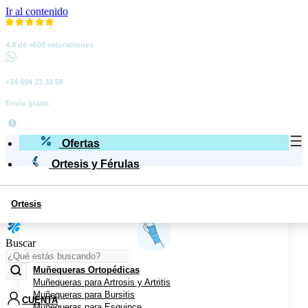
Ir al contenido
4,8 de +600 valoraciones
+34 694 23 38 58
Envío gratis
Ofertas
Ortesis y Férulas
Ortesis
Miembro Superior
Buscar
Muñequeras Ortopédicas
Muñequeras para Artrosis y Artritis
Muñequeras para Bursitis
CUENTA
Muñequeras para Esguince