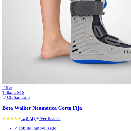
-19%
Talla:
L
M
S
CE Sanitario
Bota Walker Neumática Corta Fija
4,8
(4)
Verificadas
Tobillo inmovilizado