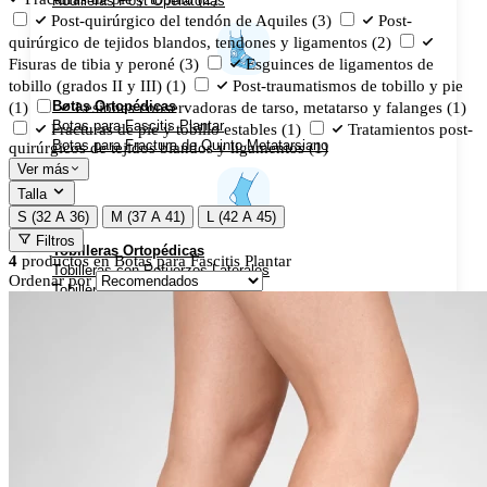
Rodilleras Post Operatorias
Post-quirúrgico del tendón de Aquiles
(3)
Post-
quirúrgico de tejidos blandos, tendones y ligamentos
(2)
Fisuras de tibia y peroné
(3)
Esguinces de ligamentos de
tobillo (grados II y III)
(1)
Post-traumatismos de tobillo y pie
Botas Ortopédicas
(1)
Lesiones conservadoras de tarso, metatarso y falanges
(1)
Botas para Fascitis Plantar
Fracturas de pie y tobillo estables
(1)
Tratamientos post-
Botas para Fractura de Quinto Metatarsiano
quirúrgicos de tejidos blandos y ligamentos
(1)
Ver más
Talla
S (32 A 36)
M (37 A 41)
L (42 A 45)
Filtros
Tobilleras Ortopédicas
4
productos en
Botas para Fascitis Plantar
Tobilleras con Refuerzos Laterales
Ordenar por
Tobilleras Deportivas
Tobilleras Estabilizadoras
Tobilleras para Esguinces
Tobilleras para Fracturas
Tobilleras para Tendinitis
Tronco