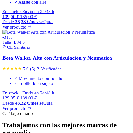
Ajuste con aire
En stock
·
Envío en 24/48 h
109,00
€
135,00
€
Desde
36,33
€
/mes
seQura
Ver producto
-31%
Talla:
L
M
S
CE Sanitario
Bota Walker Alta con Articulación y Neumática
5,0
(5)
Verificadas
Movimiento controlado
Tobillo bien sujeto
En stock
·
Envío en 24/48 h
129,95
€
189,00
€
Desde
43,32
€
/mes
seQura
Ver producto
Catálogo curado
Trabajamos con las mejores marcas de
ortopedia