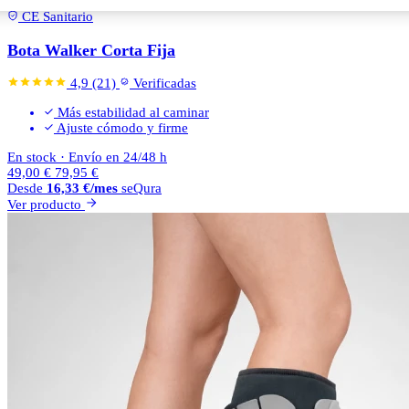
Talla:
L
M
S
CE Sanitario
Bota Walker Corta Fija
4,9
(21)
Verificadas
Más estabilidad al caminar
Ajuste cómodo y firme
En stock
·
Envío en 24/48 h
49,00
€
79,95
€
Desde
16,33
€
/mes
seQura
Ver producto