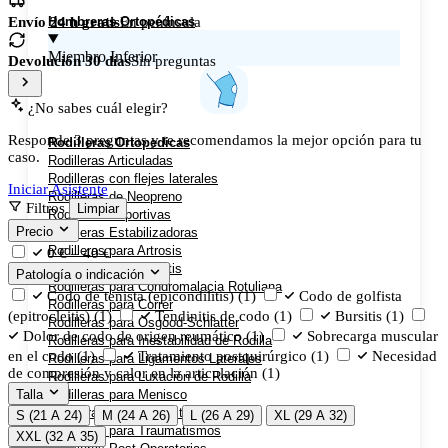
Hombreras Ortopédicas
Envío 24 h gratis
En península
Miembro Inferior
Devolución 30 días
Sin preguntas
¿No sabes cuál elegir?
Responde 3 preguntas y te recomendamos la mejor opción para tu
Rodilleras Ortopedicas
caso.
Rodilleras Articuladas
Rodilleras con flejes laterales
Iniciar Asistente
Rodilleras de Neopreno
Filtros
Limpiar
Rodilleras Deportivas
Precio
Rodilleras Estabilizadoras
Rodilleras para Artrosis
0 € – 40 €
Rodilleras para Bursitis
Patología o indicación
Rodilleras para Condromalacia Rotuliana
Codo de tenista (epicondilitis)
(1)
Codo de golfista
Rodilleras para Correr
(epitrocleitis)
(1)
Tendinitis de codo
(1)
Bursitis
(1)
Rodilleras para Osgood-Schlatter
Dolor de codo de origen reumático
(1)
Sobrecarga muscular
Rodilleras para Inestabilidad de Rodilla
en el codo
(1)
Tratamiento postquirúrgico
(1)
Necesidad
Rodilleras para Ligamentos Laterales
de compresión y calor en la articulación
(1)
Rodilleras para Luxación de Rodilla
Rodilleras para Menisco
Talla
Rodilleras para Tendinitis Rotuliana
S (21 A 24)
M (24 A 26)
L (26 A 29)
XL (29 A 32)
Rodilleras para Traumatismos
XXL (32 A 35)