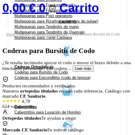
0,00
€
0
Carrito
Muñequeras para Fractura de radio
Muñequeras para Fracturas de muñeca
Muñequeras para Post operatorio
Muñequeras para Rizartrosis (artrosis de pulgar)
CARRITO
Muñequeras para Tendinitis de mano
Muñequeras para Tendinitis de Quervain
Inicio
/
Ortesis
/
Coderas Ortopédicas
/ Coderas para Bursitis de Codo
Muñequeras para Túnel Carpiano
Coderas para Bursitis de Codo
¿Te resulta incómodo apoyar el codo o mover el brazo debido a una
Coderas Ortopédicas
hinchazón persistente? Las codera…
Leer más
Coderas para Bursitis de Codo
Coderas para Epicondilitis (codo de tenista)
Productos recomendados y verificados
Nuestros
ortopedas titulados
revisan cada referencia. Catálogo con
marcado
CE Sanitario
.
4,78
624 valoraciones
Cabestrillos
Cabestrillos para Luxación de Hombro
Ortopedas titulados
Te ayudan a elegir
Marcado CE Sanitario
En todo el catálogo