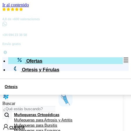
Ir al contenido
4,8 de +600 valoraciones
+34 694 23 38 58
Envío gratis
Ofertas
Ortesis y Férulas
Ortesis
Miembro Superior
Buscar
Muñequeras Ortopédicas
Muñequeras para Artrosis y Artritis
Muñequeras para Bursitis
CUENTA
Muñequeras para Esguince