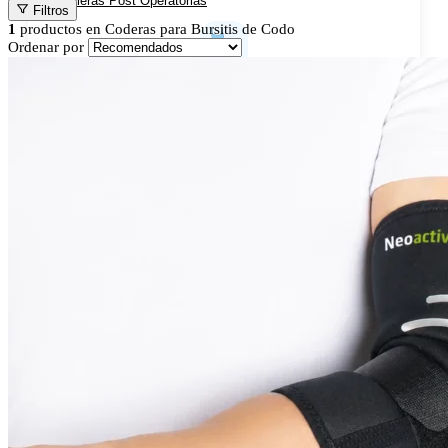
Rodilleras Post Operatorias
Filtros
1
productos en
Coderas para Bursitis de Codo
Ordenar por
Botas Ortopédicas
Botas para Fascitis Plantar
Botas para Fractura de Quinto Metatarsiano
Tobilleras Ortopédicas
Tobilleras con Refuerzos Laterales
Tobilleras Deportivas
Tobilleras Estabilizadoras
Tobilleras para Esguinces
Tobilleras para Fracturas
Tobilleras para Tendinitis
Tronco