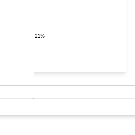
21%
Asideros y barra de sujeción
Andadores y Caminadores para ancianos
Cojines Antiescaras
Plantillas Ortopédicas
Mobiliario