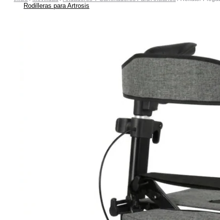
Rodilleras para Artrosis
Rodilleras para Bursitis
Rodilleras para Condromalacia Rotuliana
Rodilleras para Correr
Rodilleras para Osgood-Schlatter
Rodilleras para Inestabilidad de Rodilla
Rodilleras para Ligamentos Laterales
Rodilleras para Luxación de Rodilla
Rodilleras para Menisco
Rodilleras para Tendinitis Rotuliana
Rodilleras para Traumatismos
Rodilleras Post Operatorias
Botas Ortopédicas
Botas para Fascitis Plantar
Botas para Fractura de Quinto Metatarsiano