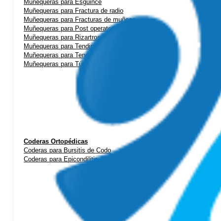
Muñequeras para Esguince
Muñequeras para Fractura de radio
Muñequeras para Fracturas de muñeca
Muñequeras para Post operatorio
Muñequeras para Rizartrosis (artrosis de pulgar)
Muñequeras para Tendinitis de mano
Muñequeras para Tendinitis de Quervain
Muñequeras para Túnel Carpiano
Coderas Ortopédicas
Coderas para Bursitis de Codo
Coderas para Epicondilitis (codo de tenista)