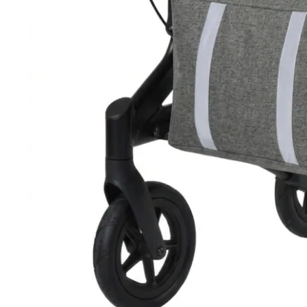
Tobilleras Ortopédicas
Tobilleras con Refuerzos Laterales
Tobilleras Deportivas
Tobilleras Estabilizadoras
Tobilleras para Esguinces
Tobilleras para Fracturas
Tobilleras para Tendinitis
Tronco
Fajas Ortopédicas