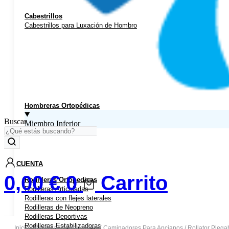
Cabestrillos
Cabestrillos para Luxación de Hombro
Hombreras Ortopédicas
Buscar
Miembro Inferior
CUENTA
0,00
€
0
Carrito
Rodilleras Ortopedicas
Rodilleras Articuladas
Rodilleras con flejes laterales
Rodilleras de Neopreno
Rodilleras Deportivas
Rodilleras Estabilizadoras
Inicio
/
Movilidad
/
Andadores Y Caminadores Para Ancianos
/ Rollator Pleg