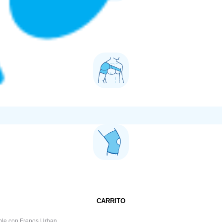
CARRITO
able con Frenos Urban