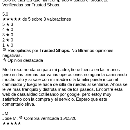
Verificadas por Trusted Shops.
5,0
★★★★★
de 5 sobre 3 valoraciones
5
★
3
4
★
0
3
★
0
2
★
0
1
★
0
Recopiladas por
Trusted Shops
. No filtramos opiniones
negativas.
Opinión destacada
Me lo recomendaron para mi padre, tiene fuerza en las manos
pero en las piernas por varias operaciones no aguanta caminando
mucho rato y si sale con mi madre o la familia puede ir con el
caminador y luego le hace de silla de ruedas al sentarse. Ahora se
le ve más tranquilo y disfruta más de los paseos. Encontré esta
web de casualidad cotilleando por google, pero estoy muy
satisfecho con la compra y el servicio. Espero que este
comentario sirva.
JM
Jose M.
Compra verificada
15/05/20
★★★★★