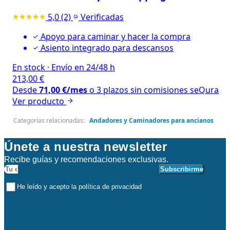
5,0
(2)
Verificadas
Apoyo para caminar y hacer la compra
Asiento integrado para descansos
En stock
·
Envío en 24/48 h
213,00
€
Desde
71,00
€
/mes
o 3 plazos sin comisiones
seQura
Ver producto
Categorías relacionadas:
Andadores y Caminadores para ancianos
Únete a nuestra newsletter
Recibe guías y recomendaciones exclusivas.
Subscribirme
He leído y acepto la política de privacidad