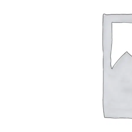
Hombreras Ortopédicas
Miembro Inferior
Rodilleras Ortopedicas
Rodilleras Articuladas
Rodilleras con flejes laterales
Rodilleras de Neopreno
Rodilleras Deportivas
Rodilleras Estabilizadoras
Rodilleras para Artrosis
Rodilleras para Bursitis
Rodilleras para Condromalacia Rotuliana
Rodilleras para Correr
Rodilleras para Osgood-Schlatter
Rodilleras para Inestabilidad de Rodilla
Rodilleras para Ligamentos Laterales
Rodilleras para Luxación de Rodilla
Rodilleras para Menisco
Rodilleras para Tendinitis Rotuliana
Rodilleras para Traumatismos