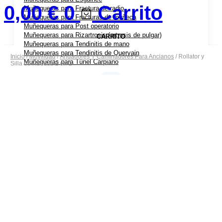
0,00
€
0
Carrito
Muñequeras para Fractura de radio
Muñequeras para Fracturas de muñeca
Muñequeras para Post operatorio
Muñequeras para Rizartrosis (artrosis de pulgar)
CARRITO
Muñequeras para Tendinitis de mano
Muñequeras para Tendinitis de Quervain
Inicio
/
Movilidad
/
Andadores Y Caminadores Para Ancianos
/ Rollator y
Muñequeras para Túnel Carpiano
Silla de Ruedas 2 en 1
Coderas Ortopédicas
Coderas para Bursitis de Codo
Coderas para Epicondilitis (codo de tenista)
Cabestrillos
Cabestrillos para Luxación de Hombro