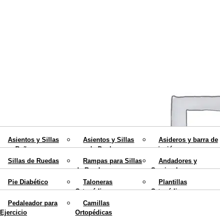
Fajas Ortopédicas
Collarines Ortopédicos
Espalderas Ortopédicas
Ayudas para el hogar
Movilidad
Asientos y Sillas
Asientos y Sillas
Asideros y barra de
para Bañera
para la Ducha
sujeción
Calzados y Plantillas
Sillas de Ruedas
Rampas para Sillas
Andadores y
Sillas con Inodoro
Elevadores de WC
Cojines Antiescaras
de Ruedas
Caminadores para
Rehabilitación
Colchones
Teléfonos para
ancianos
Mobiliario
Pie Diabético
Taloneras
Plantillas
Antiescaras
Personas Mayores
Ortopédicas
Ortopédicas
Bastones
Muletas
Blog
Pedaleador para
Camillas
Ortopédicos
Ortopédicas
X
Ejercicio
Ortopédicas