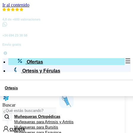
Ir al contenido
4,8 de +600 valoraciones
+34 694 23 38 58
Envío gratis
Ofertas
Ortesis y Férulas
Ortesis
Miembro Superior
Buscar
Muñequeras Ortopédicas
Muñequeras para Artrosis y Artritis
Muñequeras para Bursitis
CUENTA
Muñequeras para Esguince