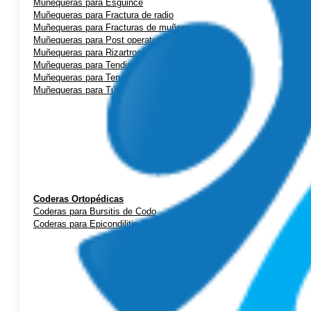
Muñequeras para Esguince
Muñequeras para Fractura de radio
Muñequeras para Fracturas de muñeca
Muñequeras para Post operatorio
Muñequeras para Rizartrosis (artrosis de pulgar)
Muñequeras para Tendinitis de mano
Muñequeras para Tendinitis de Quervain
Muñequeras para Túnel Carpiano
Coderas Ortopédicas
Coderas para Bursitis de Codo
Coderas para Epicondilitis (codo de tenista)