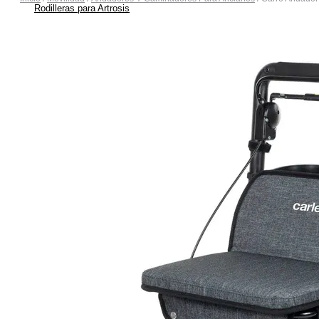
Rodilleras para Artrosis
Rodilleras para Bursitis
Rodilleras para Condromalacia Rotuliana
Rodilleras para Correr
Rodilleras para Osgood-Schlatter
Rodilleras para Inestabilidad de Rodilla
Rodilleras para Ligamentos Laterales
Rodilleras para Luxación de Rodilla
Rodilleras para Menisco
Rodilleras para Tendinitis Rotuliana
Rodilleras para Traumatismos
Rodilleras Post Operatorias
Botas Ortopédicas
Botas para Fascitis Plantar
Botas para Fractura de Quinto Metatarsiano