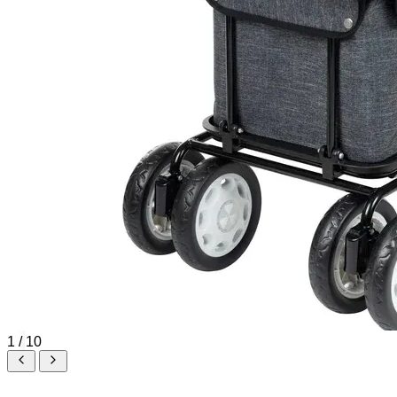
Tobilleras Ortopédicas
Tobilleras con Refuerzos Laterales
Tobilleras Deportivas
Tobilleras Estabilizadoras
Tobilleras para Esguinces
Tobilleras para Fracturas
Tobilleras para Tendinitis
Tronco
Fajas Ortopédicas
1 / 10