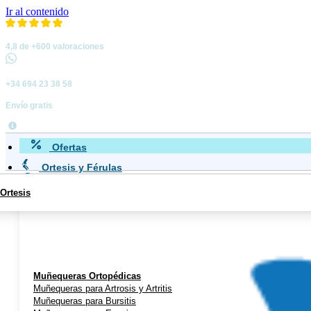
Ir al contenido
4,8 de +600 valoraciones
+34 694 23 38 58
Envío gratis
Ofertas
Ortesis y Férulas
Ortesis
Miembro Superior
Muñequeras Ortopédicas
Muñequeras para Artrosis y Artritis
Muñequeras para Bursitis