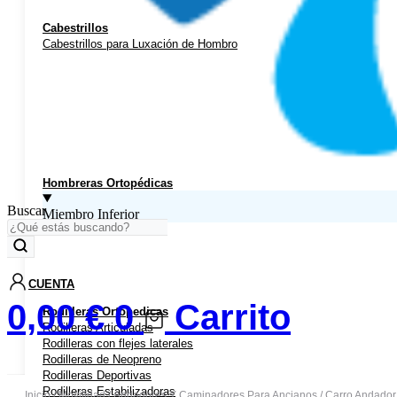
Cabestrillos
Cabestrillos para Luxación de Hombro
Hombreras Ortopédicas
Buscar
Miembro Inferior
CUENTA
0,00
€
0
Carrito
Rodilleras Ortopedicas
Rodilleras Articuladas
Rodilleras con flejes laterales
Rodilleras de Neopreno
Rodilleras Deportivas
Rodilleras Estabilizadoras
Inicio
/
Movilidad
/
Andadores Y Caminadores Para Ancianos
/ Carro Andador 