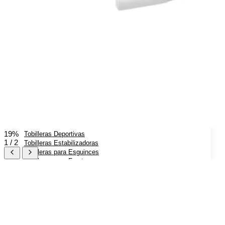
Rodilleras Post Operatorias
Botas Ortopédicas
Botas para Fascitis Plantar
Botas para Fractura de Quinto Metatarsiano
Tobilleras Ortopédicas
Tobilleras con Refuerzos Laterales
19%
Tobilleras Deportivas
1 / 2
Tobilleras Estabilizadoras
Tobilleras para Esguinces
Tobilleras para Fracturas
Tobilleras para Tendinitis
Tronco