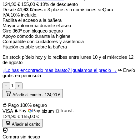
124,90
€
155,00
€
19% de descuento
Desde
41,63
€
/mes
o 3 plazos sin comisiones
seQura
IVA 10% incluido.
Facilita el acceso a la bañera
Mayor autonomía durante el aseo
Giro 360º con bloqueo seguro
Apoyo cómodo durante la higiene
Compatible con cuidadores y asistencia
Fijación estable sobre la bañera
En stock
pídelo hoy y lo recibes entre
lunes 10 y el miércoles 12
de agosto
¿Lo has encontrado más barato? Igualamos el precio →
Envío
gratis en península
1
−
+
Añadir al carrito ·
124,90
€
Pago 100% seguro
Pay
Pay
Transf.
VISA
bizum
124,90
€
155,00
€
Añadir al carrito
Compra sin riesgo