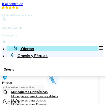
Ir al contenido
4,8 de +600 valoraciones
+34 694 23 38 58
Envío gratis
Ofertas
Ortesis y Férulas
Ortesis
Miembro Superior
Buscar
Muñequeras Ortopédicas
Muñequeras para Artrosis y Artritis
Muñequeras para Bursitis
CUENTA
Muñequeras para Esguince