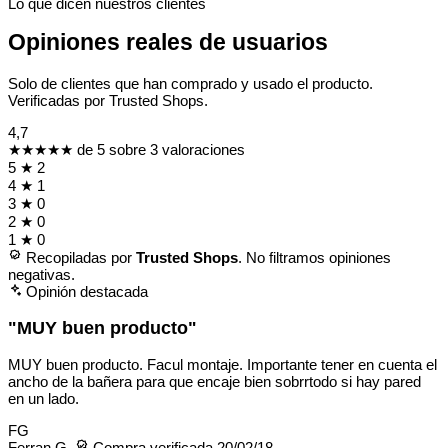
Lo que dicen nuestros clientes
Opiniones reales de usuarios
Solo de clientes que han comprado y usado el producto.
Verificadas por Trusted Shops.
4,7
★★★★★
de 5 sobre 3 valoraciones
5
★
2
4
★
1
3
★
0
2
★
0
1
★
0
Recopiladas por
Trusted Shops
. No filtramos opiniones
negativas.
Opinión destacada
"MUY buen producto"
MUY buen producto. Facul montaje. Importante tener en cuenta el
ancho de la bañera para que encaje bien sobrrtodo si hay pared
en un lado.
FG
Ferran G.
Compra verificada
20/02/18