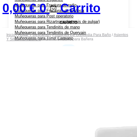
0,00
€
0
Carrito
Muñequeras para Fractura de radio
Muñequeras para Fracturas de muñeca
Muñequeras para Post operatorio
Muñequeras para Rizartrosis (artrosis de pulgar)
CARRITO
Muñequeras para Tendinitis de mano
Muñequeras para Tendinitis de Quervain
Inicio
/
Hogar Y Descanso
/
Productos De Ortopedia Para Baño
/
Asientos
Muñequeras para Túnel Carpiano
Y Sillas Para Bañera
/ Asiento Giratorio para Bañera
Coderas Ortopédicas
Coderas para Bursitis de Codo
Coderas para Epicondilitis (codo de tenista)
Cabestrillos
Cabestrillos para Luxación de Hombro