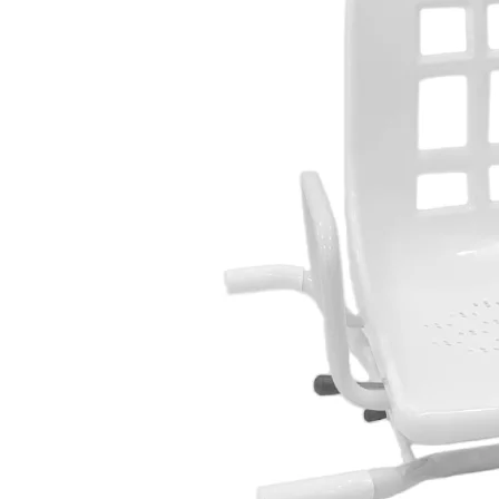
Hombreras Ortopédicas
Miembro Inferior
Rodilleras Ortopedicas
Rodilleras Articuladas
Rodilleras con flejes laterales
Rodilleras de Neopreno
Rodilleras Deportivas
Rodilleras Estabilizadoras
Rodilleras para Artrosis
Rodilleras para Bursitis
Rodilleras para Condromalacia Rotuliana
Rodilleras para Correr
Rodilleras para Osgood-Schlatter
Rodilleras para Inestabilidad de Rodilla
Rodilleras para Ligamentos Laterales
Rodilleras para Luxación de Rodilla
Rodilleras para Menisco
Rodilleras para Tendinitis Rotuliana
Rodilleras para Traumatismos