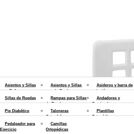
Fajas Ortopédicas
Collarines Ortopédicos
Espalderas Ortopédicas
Ayudas para el hogar
Movilidad
Asientos y Sillas
Asientos y Sillas
Asideros y barra de
para Bañera
para la Ducha
sujeción
Calzados y Plantillas
Sillas de Ruedas
Rampas para Sillas
Andadores y
Sillas con Inodoro
Elevadores de WC
Cojines Antiescaras
de Ruedas
Caminadores para
Rehabilitación
Colchones
Teléfonos para
ancianos
Mobiliario
Pie Diabético
Taloneras
Plantillas
Antiescaras
Personas Mayores
Ortopédicas
Ortopédicas
Bastones
Muletas
Blog
Pedaleador para
Camillas
Ortopédicos
Ortopédicas
X
Ejercicio
Ortopédicas