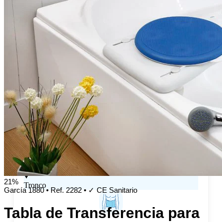
Rodilleras Post Operatorias
Botas Ortopédicas
Botas para Fascitis Plantar
Botas para Fractura de Quinto Metatarsiano
Tobilleras Ortopédicas
Tobilleras con Refuerzos Laterales
Tobilleras Deportivas
Tobilleras Estabilizadoras
Tobilleras para Esguinces
Tobilleras para Fracturas
Tobilleras para Tendinitis
21%
Tronco
García 1880
•
Ref. 2282
•
✓ CE Sanitario
Tabla de Transferencia para