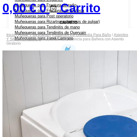
0,00
€
0
Carrito
Muñequeras para Fractura de radio
Muñequeras para Fracturas de muñeca
Muñequeras para Post operatorio
Muñequeras para Rizartrosis (artrosis de pulgar)
CARRITO
Muñequeras para Tendinitis de mano
Muñequeras para Tendinitis de Quervain
Inicio
/
Hogar Y Descanso
/
Productos De Ortopedia Para Baño
/
Asientos
Muñequeras para Túnel Carpiano
Y Sillas Para Bañera
/ Tabla de Transferencia para Bañera con Asiento
Giratorio
Coderas Ortopédicas
Coderas para Bursitis de Codo
Coderas para Epicondilitis (codo de tenista)
Cabestrillos
Cabestrillos para Luxación de Hombro