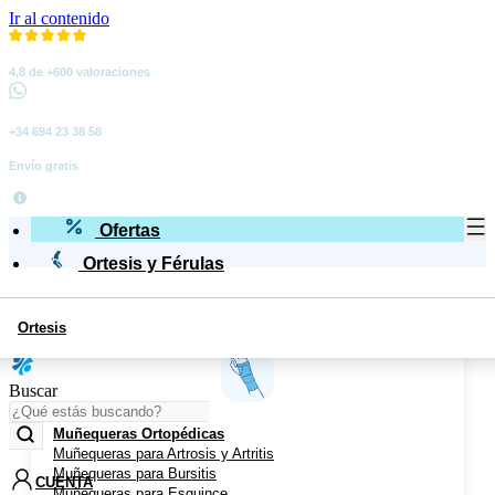
Ir al contenido
4,8 de +600 valoraciones
+34 694 23 38 58
Envío gratis
Ofertas
Ortesis y Férulas
Ortesis
Miembro Superior
Buscar
Muñequeras Ortopédicas
Muñequeras para Artrosis y Artritis
Muñequeras para Bursitis
CUENTA
Muñequeras para Esguince