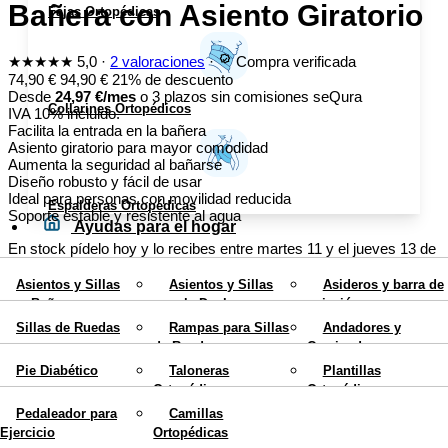
Bañera con Asiento Giratorio
Fajas Ortopédicas
★★★★★
5,0
·
2 valoraciones
·
Compra verificada
74,90
€
94,90
€
21% de descuento
Desde
24,97
€
/mes
o 3 plazos sin comisiones
seQura
Collarines Ortopédicos
IVA 10% incluido.
Facilita la entrada en la bañera
Asiento giratorio para mayor comodidad
Aumenta la seguridad al bañarse
Diseño robusto y fácil de usar
Ideal para personas con movilidad reducida
Espalderas Ortopédicas
Soporte estable y resistente al agua
Ayudas para el hogar
En stock
pídelo hoy y lo recibes entre
martes 11 y el jueves 13 de
agosto
Movilidad
Asientos y Sillas
Asientos y Sillas
Asideros y barra de
¿Lo has encontrado más barato? Igualamos el precio →
Envío
para Bañera
para la Ducha
sujeción
gratis en península
Calzados y Plantillas
Sillas de Ruedas
Rampas para Sillas
Andadores y
Sillas con Inodoro
Elevadores de WC
Cojines Antiescaras
1
−
+
de Ruedas
Caminadores para
Rehabilitación
Colchones
Teléfonos para
ancianos
Mobiliario
Añadir al carrito ·
74,90
€
Pie Diabético
Taloneras
Plantillas
Antiescaras
Personas Mayores
Ortopédicas
Ortopédicas
Bastones
Muletas
Blog
Pago 100% seguro
Pedaleador para
Camillas
Ortopédicos
Ortopédicas
Pay
Pay
Transf.
VISA
bizum
X
Ejercicio
Ortopédicas
74,90
€
94,90
€