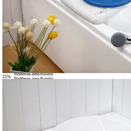
Hombreras Ortopédicas
Miembro Inferior
Rodilleras Ortopedicas
Rodilleras Articuladas
Rodilleras con flejes laterales
Rodilleras de Neopreno
Rodilleras Deportivas
Rodilleras Estabilizadoras
Rodilleras para Artrosis
21%
Rodilleras para Bursitis
Rodilleras para Condromalacia Rotuliana
Rodilleras para Correr
Rodilleras para Osgood-Schlatter
Rodilleras para Inestabilidad de Rodilla
Rodilleras para Ligamentos Laterales
Rodilleras para Luxación de Rodilla
Rodilleras para Menisco
Rodilleras para Tendinitis Rotuliana
Rodilleras para Traumatismos