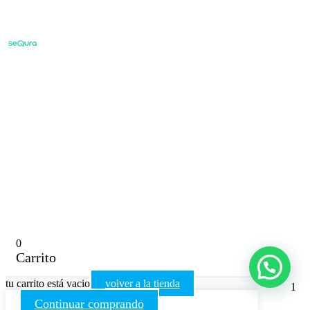
0
Carrito
tu carrito está vacio
volver a la tienda
1
Continuar comprando