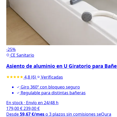
-25%
CE Sanitario
Asiento de aluminio en U Giratorio para Bañe
4,8
(6)
Verificadas
Giro 360º con bloqueo seguro
Regulable para distintas bañeras
En stock
·
Envío en 24/48 h
179,00
€
239,00
€
Desde
59,67
€
/mes
o 3 plazos sin comisiones
seQura