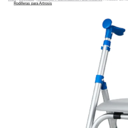
Rodilleras para Artrosis
Rodilleras para Bursitis
Rodilleras para Condromalacia Rotuliana
Rodilleras para Correr
Rodilleras para Osgood-Schlatter
Rodilleras para Inestabilidad de Rodilla
Rodilleras para Ligamentos Laterales
Rodilleras para Luxación de Rodilla
Rodilleras para Menisco
Rodilleras para Tendinitis Rotuliana
Rodilleras para Traumatismos
Rodilleras Post Operatorias
Botas Ortopédicas
Botas para Fascitis Plantar
Botas para Fractura de Quinto Metatarsiano