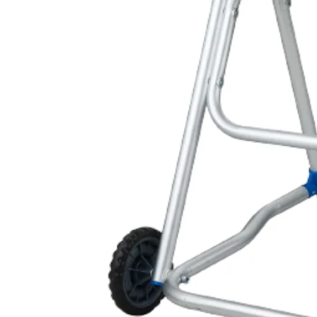
Tobilleras Ortopédicas
Tobilleras con Refuerzos Laterales
Tobilleras Deportivas
Tobilleras Estabilizadoras
Tobilleras para Esguinces
Tobilleras para Fracturas
Tobilleras para Tendinitis
Tronco
Fajas Ortopédicas