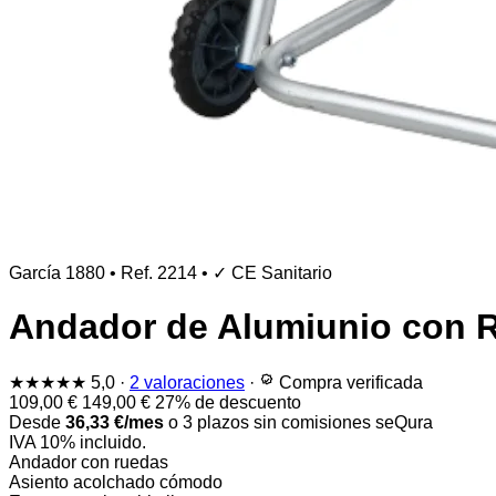
García 1880
•
Ref. 2214
•
✓ CE Sanitario
Andador de Alumiunio con R
★★★★★
5,0
·
2 valoraciones
·
Compra verificada
109,00
€
149,00
€
27% de descuento
Desde
36,33
€
/mes
o 3 plazos sin comisiones
seQura
IVA 10% incluido.
Andador con ruedas
Asiento acolchado cómodo