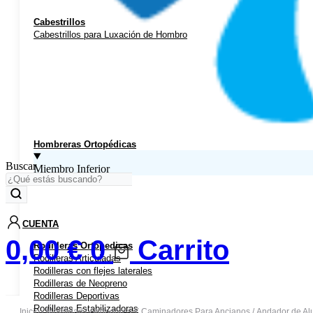
Cabestrillos
Cabestrillos para Luxación de Hombro
Hombreras Ortopédicas
Buscar
Miembro Inferior
CUENTA
0,00
€
0
Carrito
Rodilleras Ortopedicas
Rodilleras Articuladas
Rodilleras con flejes laterales
Rodilleras de Neopreno
Rodilleras Deportivas
Rodilleras Estabilizadoras
Inicio
/
Movilidad
/
Andadores Y Caminadores Para Ancianos
/ Andador de Al