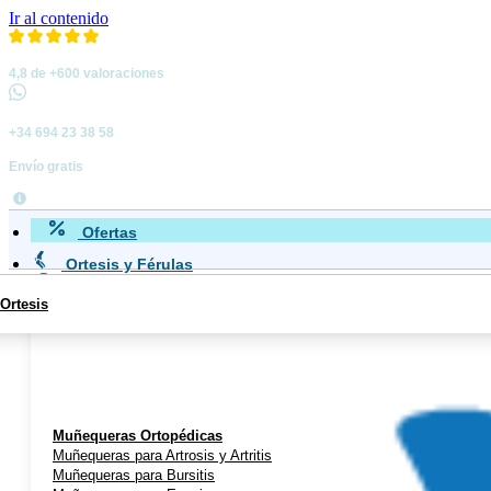
Ir al contenido
4,8 de +600 valoraciones
+34 694 23 38 58
Envío gratis
Ofertas
Ortesis y Férulas
Ortesis
Miembro Superior
Muñequeras Ortopédicas
Muñequeras para Artrosis y Artritis
Muñequeras para Bursitis