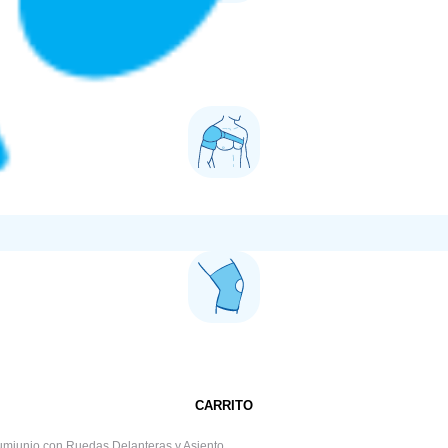
CARRITO
umiunio con Ruedas Delanteras y Asiento