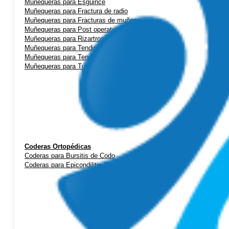
Muñequeras para Esguince
Muñequeras para Fractura de radio
Muñequeras para Fracturas de muñeca
Muñequeras para Post operatorio
Muñequeras para Rizartrosis (artrosis de pulgar)
Muñequeras para Tendinitis de mano
Muñequeras para Tendinitis de Quervain
Muñequeras para Túnel Carpiano
Coderas Ortopédicas
Coderas para Bursitis de Codo
Coderas para Epicondilitis (codo de tenista)