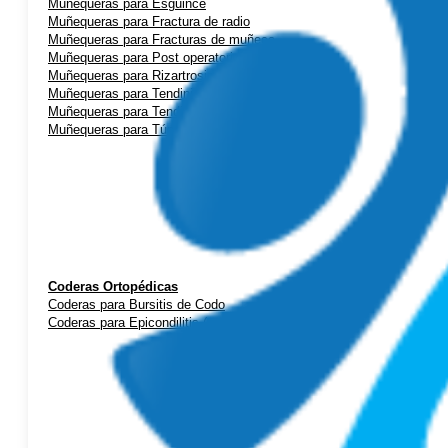
Muñequeras para Esguince
Muñequeras para Fractura de radio
Muñequeras para Fracturas de muñeca
Muñequeras para Post operatorio
Muñequeras para Rizartrosis (artrosis de pulgar)
Muñequeras para Tendinitis de mano
Muñequeras para Tendinitis de Quervain
Muñequeras para Túnel Carpiano
Coderas Ortopédicas
Coderas para Bursitis de Codo
Coderas para Epicondilitis (codo de tenista)