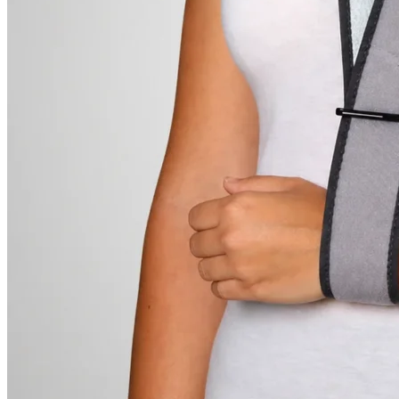
Tobilleras Ortopédicas
Tobilleras con Refuerzos Laterales
Tobilleras Deportivas
Tobilleras Estabilizadoras
Tobilleras para Esguinces
Tobilleras para Fracturas
Tobilleras para Tendinitis
Tronco
Fajas Ortopédicas