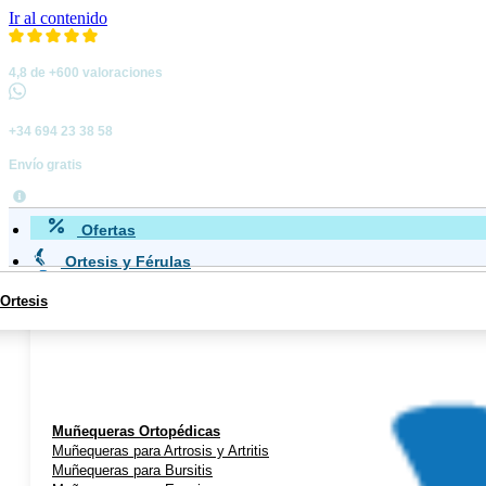
Ir al contenido
4,8 de +600 valoraciones
+34 694 23 38 58
Envío gratis
Ofertas
Ortesis y Férulas
Ortesis
Miembro Superior
Muñequeras Ortopédicas
Muñequeras para Artrosis y Artritis
Muñequeras para Bursitis