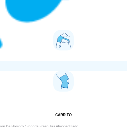
CARRITO
ación De Hombro
/ Soporte Brazo Tira Almohadillado