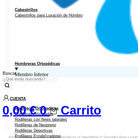
Cabestrillos
Cabestrillos para Luxación de Hombro
Hombreras Ortopédicas
Buscar
Miembro Inferior
CUENTA
0,00
€
0
Carrito
Rodilleras Ortopedicas
Rodilleras Articuladas
Rodilleras con flejes laterales
Rodilleras de Neopreno
Rodilleras Deportivas
Rodilleras Estabilizadoras
Inicio
/
Ortesis
/
Cabestrillos Ortopédicos
/
Cabestrillos Y Soportes Para Lux