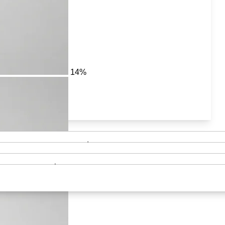
14%
Asideros y barra de sujeción
Andadores y Caminadores para ancianos
Cojines Antiescaras
Plantillas Ortopédicas
Mobiliario