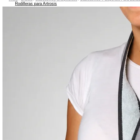
Rodilleras para Artrosis
Rodilleras para Bursitis
Rodilleras para Condromalacia Rotuliana
Rodilleras para Correr
Rodilleras para Osgood-Schlatter
Rodilleras para Inestabilidad de Rodilla
Rodilleras para Ligamentos Laterales
Rodilleras para Luxación de Rodilla
Rodilleras para Menisco
Rodilleras para Tendinitis Rotuliana
Rodilleras para Traumatismos
Rodilleras Post Operatorias
Botas Ortopédicas
Botas para Fascitis Plantar
Botas para Fractura de Quinto Metatarsiano