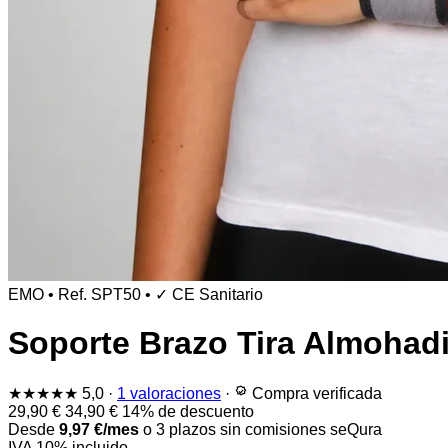
EMO
•
Ref. SPT50
•
✓ CE Sanitario
Soporte Brazo Tira Almohadi
★★★★★
5,0
·
1 valoraciones
·
Compra verificada
29,90
€
34,90
€
14% de descuento
Desde
9,97
€
/mes
o 3 plazos sin comisiones
seQura
IVA 10% incluido.