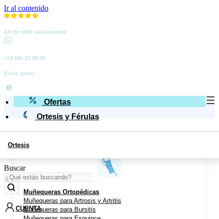
Ir al contenido
4,8 de +600 valoraciones
+34 694 23 38 58
Envío gratis
Ofertas
Ortesis y Férulas
Ortesis
Miembro Superior
Buscar
Muñequeras Ortopédicas
Muñequeras para Artrosis y Artritis
CUENTA
Muñequeras para Bursitis
Muñequeras para Esguince