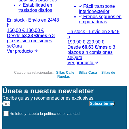
Estabilidad en
Fácil transporte
traslados diarios
interior/exterior
Frenos seguros en
En stock
·
Envío en 24/48
empuñaduras
h
160,00
€
180,00
€
En stock
·
Envío en 24/48
Desde
53,33
€
/mes
o 3
h
plazos sin comisiones
199,90
€
229,90
€
seQura
Desde
66,63
€
/mes
o 3
Ver producto
plazos sin comisiones
seQura
Ver producto
Categorías relacionadas:
Sillas Calle
Sillas Casa
Sillas de
Ruedas
Únete a nuestra newsletter
Recibe guías y recomendaciones exclusivas.
Subscribirme
He leído y acepto la política de privacidad