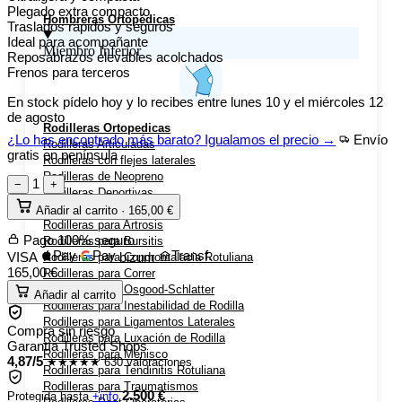
Plegado extra compacto
Hombreras Ortopédicas
Traslados rápidos y seguros
Ideal para acompañante
Miembro Inferior
Reposabrazos elevables acolchados
Frenos para terceros
En stock
pídelo hoy y lo recibes entre
lunes 10 y el miércoles 12
de agosto
Rodilleras Ortopedicas
¿Lo has encontrado más barato? Igualamos el precio →
Envío
Rodilleras Articuladas
gratis en península
Rodilleras con flejes laterales
Rodilleras de Neopreno
1
−
+
Rodilleras Deportivas
Rodilleras Estabilizadoras
Añadir al carrito ·
165,00
€
Rodilleras para Artrosis
Pago 100% seguro
Rodilleras para Bursitis
Pay
Pay
Transf.
VISA
bizum
Rodilleras para Condromalacia Rotuliana
165,00
€
Rodilleras para Correr
Rodilleras para Osgood-Schlatter
Añadir al carrito
Rodilleras para Inestabilidad de Rodilla
Rodilleras para Ligamentos Laterales
Compra sin riesgo
Rodilleras para Luxación de Rodilla
Garantía Trusted Shops
Rodilleras para Menisco
4,87/5
★★★★★
630 valoraciones
Rodilleras para Tendinitis Rotuliana
Rodilleras para Traumatismos
2.500 €
Protegida hasta
+info