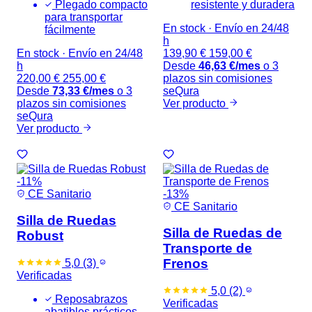
Plegado compacto
resistente y duradera
para transportar
En stock
·
Envío en 24/48
fácilmente
h
En stock
·
Envío en 24/48
139,90
€
159,00
€
h
Desde
46,63
€
/mes
o 3
220,00
€
255,00
€
plazos sin comisiones
Desde
73,33
€
/mes
o 3
seQura
plazos sin comisiones
Ver producto
seQura
Ver producto
-11%
CE Sanitario
-13%
CE Sanitario
Silla de Ruedas
Silla de Ruedas de
Robust
Transporte de
Frenos
5,0
(3)
Verificadas
5,0
(2)
Reposabrazos
Verificadas
abatibles prácticos