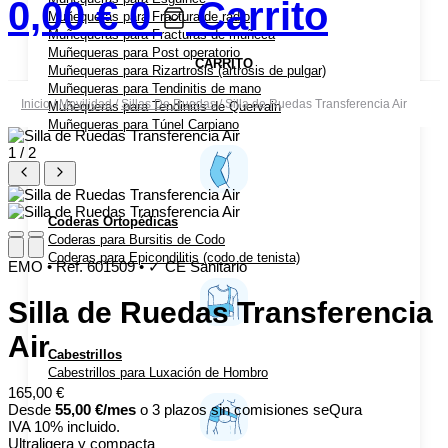
0,00
€
0
Carrito
Muñequeras para Fractura de radio
Muñequeras para Fracturas de muñeca
Muñequeras para Post operatorio
CARRITO
Muñequeras para Rizartrosis (artrosis de pulgar)
Muñequeras para Tendinitis de mano
Inicio
/
Movilidad
/
Sillas De Ruedas
/ Silla de Ruedas Transferencia Air
Muñequeras para Tendinitis de Quervain
Muñequeras para Túnel Carpiano
1 / 2
Coderas Ortopédicas
Coderas para Bursitis de Codo
Coderas para Epicondilitis (codo de tenista)
EMO
•
Ref. 601509
•
✓ CE Sanitario
Silla de Ruedas Transferencia
Air
Cabestrillos
Cabestrillos para Luxación de Hombro
165,00
€
Desde
55,00
€
/mes
o 3 plazos sin comisiones
seQura
IVA 10% incluido.
Ultraligera y compacta