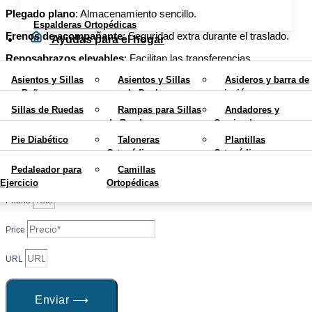
Plegado plano
: Almacenamiento sencillo.
Espalderas Ortopédicas
Frenos de acompañante
: Seguridad extra durante el traslado.
Ayudas para el hogar
Reposabrazos elevables
: Facilitan las transferencias.
Movilidad
Asientos y Sillas
Asientos y Sillas
Asideros y barra de
Diseño compacto
: Perfecta para espacios públicos.
para Bañera
para la Ducha
sujeción
Calzados y Plantillas
LO HE ENCONTRADO MÁS
Sillas de Ruedas
Rampas para Sillas
Andadores y
Sillas con Inodoro
Elevadores de WC
Cojines Antiescaras
de Ruedas
Caminadores para
Rehabilitación
BARATO
Colchones
Teléfonos para
ancianos
Mobiliario
Pie Diabético
Taloneras
Plantillas
Antiescaras
Personas Mayores
Ortopédicas
Ortopédicas
Bastones
Muletas
Blog
Pedaleador para
Camillas
Ortopédicos
Ortopédicas
Name
X
Ejercicio
Ortopédicas
Phone
Price
URL
Enviar ⟶