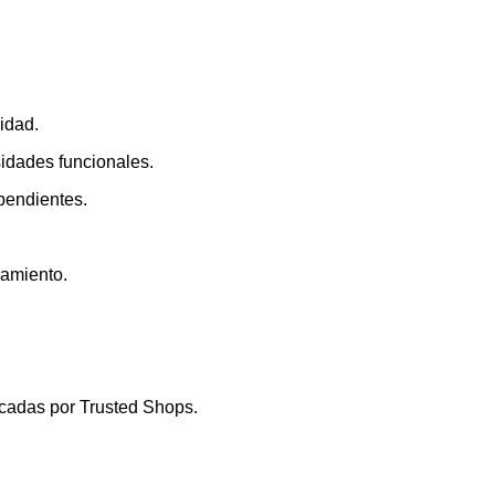
lidad.
sidades funcionales.
 pendientes.
namiento.
icadas por Trusted Shops.