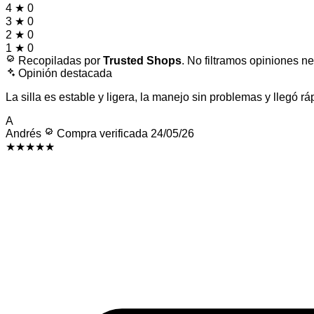
4
★
0
3
★
0
2
★
0
1
★
0
Recopiladas por
Trusted Shops
. No filtramos opiniones ne
Opinión destacada
La silla es estable y ligera, la manejo sin problemas y llegó rá
A
Andrés
Compra verificada
24/05/26
★★★★★