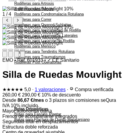
Rodilleras para Artrosis
10%
Rodilleras para Bursitis
1 / 4
Rodilleras para Condromalacia Rotuliana
Rodilleras para Correr
Rodilleras para Osgood-Schlatter
10%
Rodilleras para Inestabilidad de Rodilla
Rodilleras para Ligamentos Laterales
Rodilleras para Luxación de Rodilla
Rodilleras para Menisco
Rodilleras para Tendinitis Rotuliana
Rodilleras para Traumatismos
EMO
•
Ref. 601933
•
✓ CE Sanitario
Rodilleras Post Operatorias
Silla de Ruedas Mouvlight
★★★★★
5,0
·
1 valoraciones
·
Compra verificada
260,00
€
290,00
€
10% de descuento
Desde
86,67
€
/mes
o 3 plazos sin comisiones
seQura
IVA 10% incluido.
Botas Ortopédicas
Mayor autonomía diaria
Botas para Fascitis Plantar
Frenos de acompañante integrados
Botas para Fractura de Quinto Metatarsiano
Seguridad total en desplazamientos
Estructura doble reforzada
Centro de gravedad ajustable