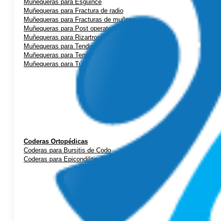
Muñequeras para Esguince
Muñequeras para Fractura de radio
Muñequeras para Fracturas de muñeca
Muñequeras para Post operatorio
Muñequeras para Rizartrosis (artrosis de pulgar)
Muñequeras para Tendinitis de mano
Muñequeras para Tendinitis de Quervain
Muñequeras para Túnel Carpiano
Coderas Ortopédicas
Coderas para Bursitis de Codo
Coderas para Epicondilitis (codo de tenista)