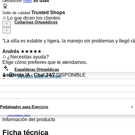
30 días
Devolución
+info
Trusted Shops
Sello de calidad
Lo que dicen los clientes
Collarines Ortopédicos
“La silla es estable y ligera, la manejo sin problemas y llegó r
Andrés
★★★★★
·
¿Necesitas ayuda?
Elige cómo prefieres que te atendamos.
Espalderas Ortopédicas
Asistente IA · Chat 24/7
DISPONIBLE
Ayudas para el hogar
Respuesta inmediata para dudas comunes
Movilidad
Responde en menos de 5 minutos
Asientos y Sillas para Bañera
Calzados y Plantillas
Chat
Sillas de Ruedas
Rehabilitación
Sillas con Inodoro
👩‍⚕️
Pie Diabético
Blog
Bastones Ortopédicos
María Sánchez
ORTOPEDA TITULADA
Colchones Antiescaras
Pedaleador para Ejercicio
X
Resolución en menos de 24 horas
WhatsApp
Información del producto
Ficha técnica