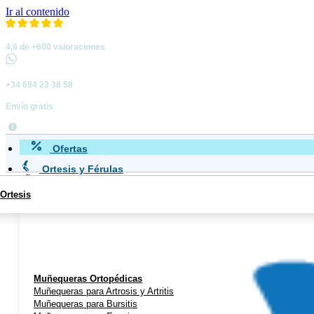
Ir al contenido
4,8 de +600 valoraciones
+34 694 23 38 58
Envío gratis
Ofertas
Ortesis y Férulas
Ortesis
Miembro Superior
Muñequeras Ortopédicas
Muñequeras para Artrosis y Artritis
Muñequeras para Bursitis