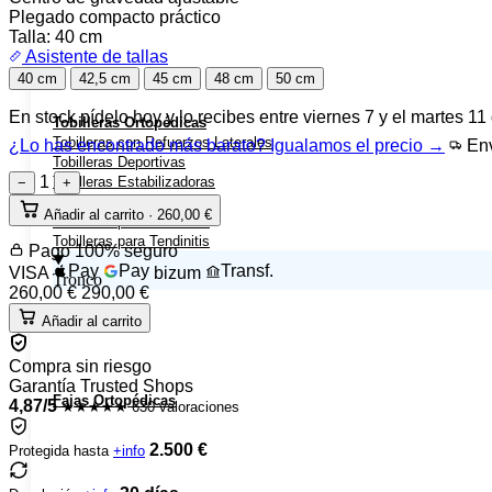
Plegado compacto práctico
Talla:
40 cm
Asistente de tallas
40 cm
42,5 cm
45 cm
48 cm
50 cm
En stock
pídelo hoy y lo recibes entre
viernes 7 y el martes 11
Tobilleras Ortopédicas
Tobilleras con Refuerzos Laterales
¿Lo has encontrado más barato? Igualamos el precio →
Env
Tobilleras Deportivas
1
Tobilleras Estabilizadoras
−
+
Tobilleras para Esguinces
Añadir al carrito ·
260,00
€
Tobilleras para Fracturas
Tobilleras para Tendinitis
Pago 100% seguro
Pay
Pay
Transf.
VISA
bizum
Tronco
260,00
€
290,00
€
Añadir al carrito
Compra sin riesgo
Garantía Trusted Shops
Fajas Ortopédicas
4,87/5
★★★★★
630 valoraciones
2.500 €
Protegida hasta
+info