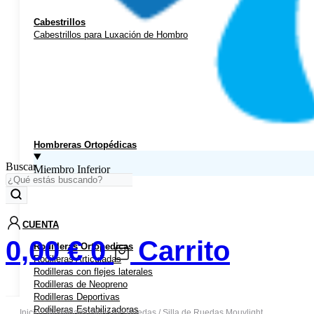
Cabestrillos
Cabestrillos para Luxación de Hombro
Hombreras Ortopédicas
Buscar
Miembro Inferior
CUENTA
0,00
€
0
Carrito
Rodilleras Ortopedicas
Rodilleras Articuladas
Rodilleras con flejes laterales
Rodilleras de Neopreno
Rodilleras Deportivas
Rodilleras Estabilizadoras
Inicio
/
Movilidad
/
Sillas De Ruedas
/ Silla de Ruedas Mouvlight