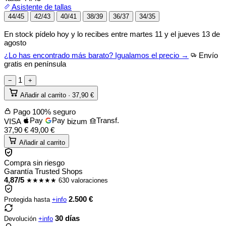
Asistente de tallas
44/45
42/43
40/41
38/39
36/37
34/35
En stock
pídelo hoy y lo recibes entre
martes 11 y el jueves 13 de
agosto
¿Lo has encontrado más barato? Igualamos el precio →
Envío
gratis en península
1
−
+
Añadir al carrito ·
37,90
€
Pago 100% seguro
Pay
Pay
Transf.
VISA
bizum
37,90
€
49,00
€
Añadir al carrito
Compra sin riesgo
Garantía Trusted Shops
4,87/5
★★★★★
630 valoraciones
2.500 €
Protegida hasta
+info
30 días
Devolución
+info