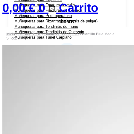
0,00
€
0
Carrito
Muñequeras para Fractura de radio
Muñequeras para Fracturas de muñeca
Muñequeras para Post operatorio
Muñequeras para Rizartrosis (artrosis de pulgar)
CARRITO
Muñequeras para Tendinitis de mano
Muñequeras para Tendinitis de Quervain
Inicio
/
Calzado Y Pie
/
Plantillas Ortopédicas
/ Plantilla Blue Media
Muñequeras para Túnel Carpiano
Silicoplant
Coderas Ortopédicas
Coderas para Bursitis de Codo
Coderas para Epicondilitis (codo de tenista)
Cabestrillos
Cabestrillos para Luxación de Hombro