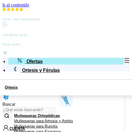
Ir al contenido
4,8 de +600 valoraciones
+34 694 23 38 58
Envío gratis
Ofertas
Ortesis y Férulas
Ortesis
Miembro Superior
Buscar
Muñequeras Ortopédicas
Muñequeras para Artrosis y Artritis
Muñequeras para Bursitis
CUENTA
Muñequeras para Esguince