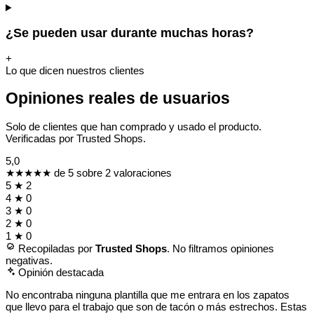
¿Se pueden usar durante muchas horas?
+
Lo que dicen nuestros clientes
Opiniones reales de usuarios
Solo de clientes que han comprado y usado el producto.
Verificadas por Trusted Shops.
5,0
★★★★★
de 5 sobre 2 valoraciones
5
★
2
4
★
0
3
★
0
2
★
0
1
★
0
Recopiladas por
Trusted Shops
. No filtramos opiniones
negativas.
Opinión destacada
No encontraba ninguna plantilla que me entrara en los zapatos
que llevo para el trabajo que son de tacón o más estrechos. Estas