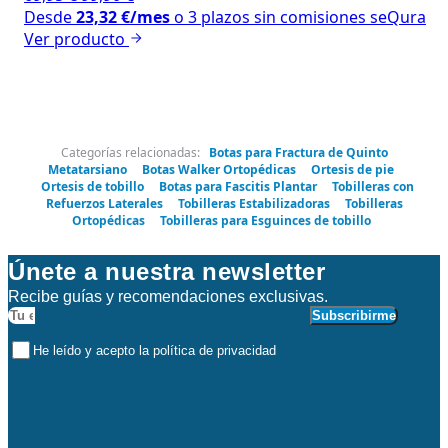
Desde
23,32
€
/mes
o 3 plazos sin comisiones
seQura
Ver producto
Categorías relacionadas:
Botas para Fractura de Quinto
Metatarsiano
Botas Walker Ortopédicas
Ortesis de pie
Ortesis de tobillo
Botas para Fascitis Plantar
Tobilleras con
Refuerzos Laterales
Tobilleras Estabilizadoras
Tobilleras
Ortopédicas
Tobilleras para Esguinces de tobillo
Únete a nuestra newsletter
Recibe guías y recomendaciones exclusivas.
Subscribirme
He leído y acepto la política de privacidad