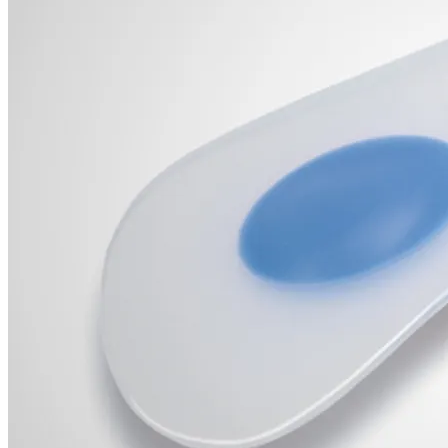
Hombreras Ortopédicas
Miembro Inferior
Rodilleras Ortopedicas
Rodilleras Articuladas
Rodilleras con flejes laterales
Rodilleras de Neopreno
Rodilleras Deportivas
Rodilleras Estabilizadoras
Rodilleras para Artrosis
Rodilleras para Bursitis
Rodilleras para Condromalacia Rotuliana
Rodilleras para Correr
Rodilleras para Osgood-Schlatter
Rodilleras para Inestabilidad de Rodilla
Rodilleras para Ligamentos Laterales
Rodilleras para Luxación de Rodilla
Rodilleras para Menisco
Rodilleras para Tendinitis Rotuliana
Rodilleras para Traumatismos