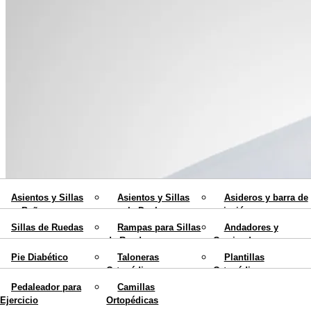
Fajas Ortopédicas
Collarines Ortopédicos
Espalderas Ortopédicas
Ayudas para el hogar
Movilidad
Asientos y Sillas
Asientos y Sillas
Asideros y barra de
para Bañera
para la Ducha
sujeción
Calzados y Plantillas
Sillas de Ruedas
Rampas para Sillas
Andadores y
Sillas con Inodoro
Elevadores de WC
Cojines Antiescaras
de Ruedas
Caminadores para
Rehabilitación
Colchones
Teléfonos para
ancianos
Mobiliario
Pie Diabético
Taloneras
Plantillas
Antiescaras
Personas Mayores
Ortopédicas
Ortopédicas
Bastones
Muletas
Blog
Pedaleador para
Camillas
Ortopédicos
Ortopédicas
X
Ejercicio
Ortopédicas