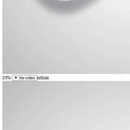
Rodilleras Post Operatorias
Botas Ortopédicas
Botas para Fascitis Plantar
Botas para Fractura de Quinto Metatarsiano
Tobilleras Ortopédicas
Tobilleras con Refuerzos Laterales
23%
Tobilleras Deportivas
Ver vídeo
Tobilleras Estabilizadoras
Tobilleras para Esguinces
Tobilleras para Fracturas
Tobilleras para Tendinitis
Tronco