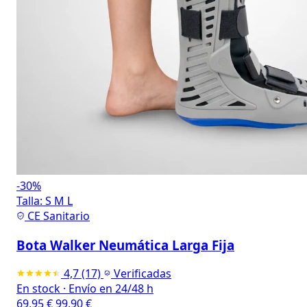
-30%
Talla:
S
M
L
CE Sanitario
Bota Walker Neumática Larga Fija
4,7
(17)
Verificadas
En stock
·
Envío en 24/48 h
69,95
€
99,90
€