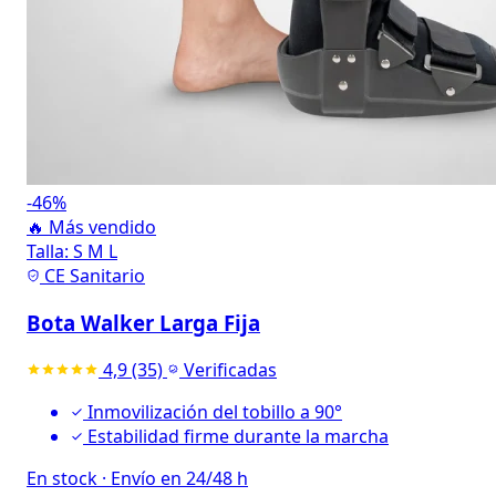
-46%
🔥 Más vendido
Talla:
S
M
L
CE Sanitario
Bota Walker Larga Fija
4,9
(35)
Verificadas
Inmovilización del tobillo a 90°
Estabilidad firme durante la marcha
En stock
·
Envío en 24/48 h