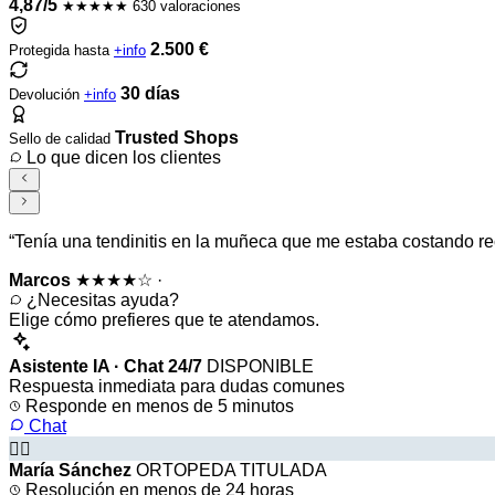
4,87/5
★★★★★
630 valoraciones
2.500 €
Protegida hasta
+info
30 días
Devolución
+info
Trusted Shops
Sello de calidad
Lo que dicen los clientes
“Tenía una tendinitis en la muñeca que me estaba costando re
Marcos
★★★★☆
·
¿Necesitas ayuda?
Elige cómo prefieres que te atendamos.
Asistente IA · Chat 24/7
DISPONIBLE
Respuesta inmediata para dudas comunes
Responde en menos de 5 minutos
Chat
👩‍⚕️
María Sánchez
ORTOPEDA TITULADA
Resolución en menos de 24 horas