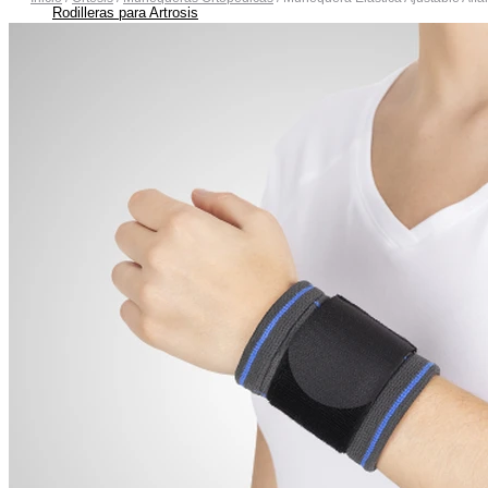
Rodilleras para Artrosis
Rodilleras para Bursitis
Rodilleras para Condromalacia Rotuliana
Rodilleras para Correr
Rodilleras para Osgood-Schlatter
Rodilleras para Inestabilidad de Rodilla
Rodilleras para Ligamentos Laterales
Rodilleras para Luxación de Rodilla
Rodilleras para Menisco
Rodilleras para Tendinitis Rotuliana
Rodilleras para Traumatismos
Rodilleras Post Operatorias
Botas Ortopédicas
Botas para Fascitis Plantar
Botas para Fractura de Quinto Metatarsiano