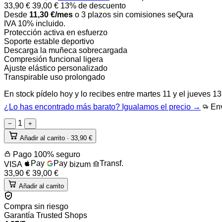
33,90
€
39,00
€
13% de descuento
Desde
11,30
€
/mes
o 3 plazos sin comisiones
seQura
IVA 10% incluido.
Protección activa en esfuerzo
Soporte estable deportivo
Descarga la muñeca sobrecargada
Compresión funcional ligera
Ajuste elástico personalizado
Transpirable uso prolongado
En stock
pídelo hoy y lo recibes entre
martes 11 y el jueves 1
¿Lo has encontrado más barato? Igualamos el precio →
Env
1
−
+
Añadir al carrito ·
33,90
€
Pago 100% seguro
Pay
Pay
Transf.
VISA
bizum
33,90
€
39,00
€
Añadir al carrito
Compra sin riesgo
Garantía Trusted Shops