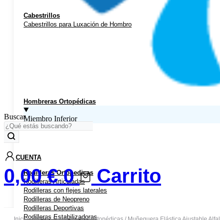
Cabestrillos
Cabestrillos para Luxación de Hombro
Hombreras Ortopédicas
Buscar
Miembro Inferior
CUENTA
0,00
€
0
Carrito
Rodilleras Ortopedicas
Rodilleras Articuladas
Rodilleras con flejes laterales
Rodilleras de Neopreno
Rodilleras Deportivas
Rodilleras Estabilizadoras
Inicio
/
Ortesis
/
Muñequeras Ortopédicas
/ Muñequera Elástica Ajustable Alfal