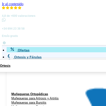
Ir al contenido
4,8 de +600 valoraciones
+34 694 23 38 58
Envío gratis
Ofertas
Ortesis y Férulas
Ortesis
Miembro Superior
Muñequeras Ortopédicas
Muñequeras para Artrosis y Artritis
Muñequeras para Bursitis