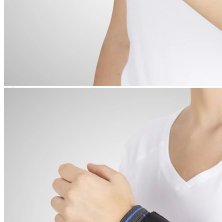
Tobilleras Ortopédicas
Tobilleras con Refuerzos Laterales
Tobilleras Deportivas
Tobilleras Estabilizadoras
Tobilleras para Esguinces
Tobilleras para Fracturas
Tobilleras para Tendinitis
Tronco
Fajas Ortopédicas