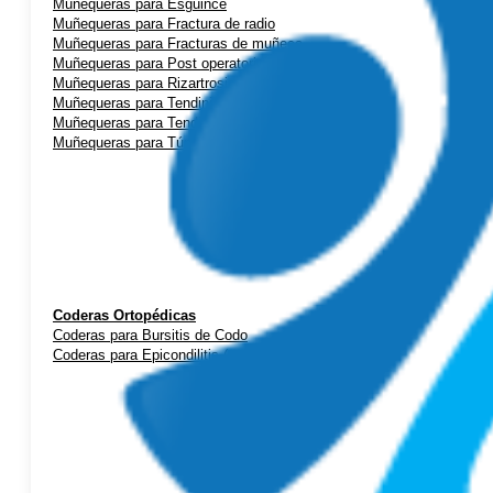
Muñequeras para Esguince
Muñequeras para Fractura de radio
Muñequeras para Fracturas de muñeca
Muñequeras para Post operatorio
Muñequeras para Rizartrosis (artrosis de pulgar)
Muñequeras para Tendinitis de mano
Muñequeras para Tendinitis de Quervain
Muñequeras para Túnel Carpiano
Coderas Ortopédicas
Coderas para Bursitis de Codo
Coderas para Epicondilitis (codo de tenista)