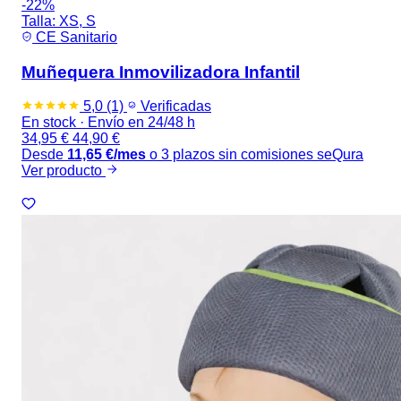
-22%
Talla:
XS, S
CE Sanitario
Muñequera Inmovilizadora Infantil
5,0
(1)
Verificadas
En stock
·
Envío en 24/48 h
34,95
€
44,90
€
Desde
11,65
€
/mes
o 3 plazos sin comisiones
seQura
Ver producto