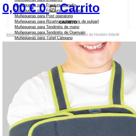
0,00
€
0
Carrito
Muñequeras para Fractura de radio
Muñequeras para Fracturas de muñeca
Muñequeras para Post operatorio
Muñequeras para Rizartrosis (artrosis de pulgar)
CARRITO
Muñequeras para Tendinitis de mano
Muñequeras para Tendinitis de Quervain
Inicio
/
Ortesis
/
Ortesis Para Niños
/ Inmovilizador de Hombro Infantil
Muñequeras para Túnel Carpiano
Coderas Ortopédicas
Coderas para Bursitis de Codo
Coderas para Epicondilitis (codo de tenista)
Cabestrillos
Cabestrillos para Luxación de Hombro