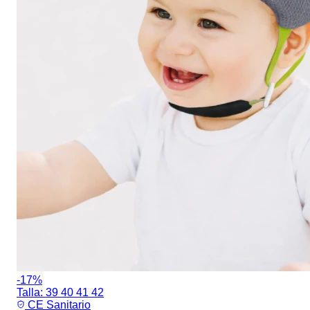
-17%
Talla:
39
40
41
42
CE Sanitario