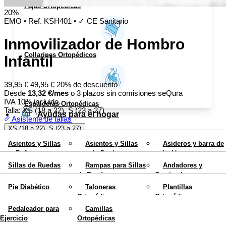
Fajas Ortopédicas
20%
EMO
•
Ref. KSH401
•
✓ CE Sanitario
Inmovilizador de Hombro
Collarines Ortopédicos
Infantil
39,95
€
49,95
€
20% de descuento
Desde
13,32
€
/mes
o 3 plazos sin comisiones
seQura
IVA 10% incluido.
Espalderas Ortopédicas
Talla:
XS (18 a 22), S (23 a 27)
Ayudas para el hogar
Asistente de tallas
XS (18 a 22), S (23 a 27)
Movilidad
Asientos y Sillas
Asientos y Sillas
Asideros y barra de
En stock
pídelo hoy y lo recibes entre
martes 11 y el jueves 13 de
para Bañera
para la Ducha
sujeción
agosto
Calzados y Plantillas
Sillas de Ruedas
Rampas para Sillas
Andadores y
¿Lo has encontrado más barato? Igualamos el precio →
Envío
Sillas con Inodoro
Elevadores de WC
Cojines Antiescaras
de Ruedas
Caminadores para
gratis en península
Rehabilitación
Colchones
Teléfonos para
ancianos
Mobiliario
Pie Diabético
Taloneras
Plantillas
1
−
+
Antiescaras
Personas Mayores
Ortopédicas
Ortopédicas
Bastones
Muletas
Blog
Añadir al carrito ·
39,95
€
Pedaleador para
Camillas
Ortopédicos
Ortopédicas
X
Ejercicio
Ortopédicas
Pago 100% seguro