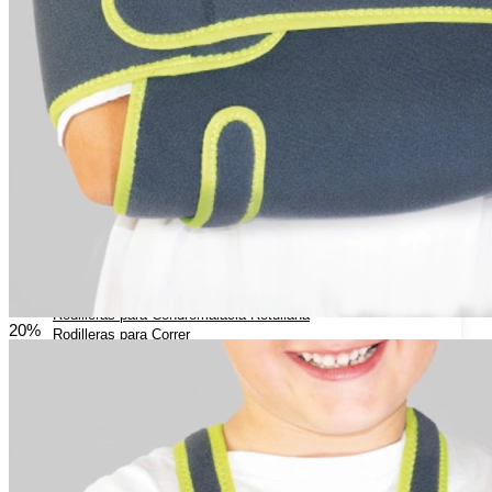
Hombreras Ortopédicas
Miembro Inferior
Rodilleras Ortopedicas
Rodilleras Articuladas
Rodilleras con flejes laterales
Rodilleras de Neopreno
Rodilleras Deportivas
Rodilleras Estabilizadoras
Rodilleras para Artrosis
Rodilleras para Bursitis
Rodilleras para Condromalacia Rotuliana
20%
Rodilleras para Correr
Rodilleras para Osgood-Schlatter
Rodilleras para Inestabilidad de Rodilla
Rodilleras para Ligamentos Laterales
Rodilleras para Luxación de Rodilla
Rodilleras para Menisco
Rodilleras para Tendinitis Rotuliana
Rodilleras para Traumatismos