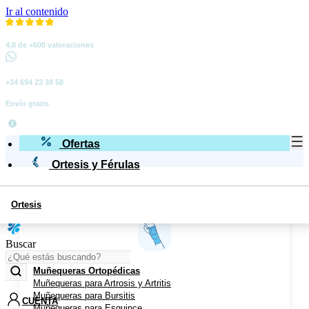
Ir al contenido
4,8 de +600 valoraciones
+34 694 23 38 58
Envío gratis
Ofertas
Ortesis y Férulas
Ortesis
Miembro Superior
Buscar
Muñequeras Ortopédicas
Muñequeras para Artrosis y Artritis
Muñequeras para Bursitis
CUENTA
Muñequeras para Esguince