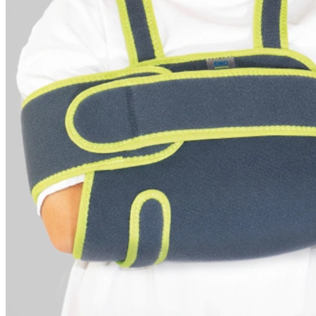
Rodilleras Post Operatorias
Botas Ortopédicas
Botas para Fascitis Plantar
Botas para Fractura de Quinto Metatarsiano
Tobilleras Ortopédicas
Tobilleras con Refuerzos Laterales
Tobilleras Deportivas
Tobilleras Estabilizadoras
Tobilleras para Esguinces
Tobilleras para Fracturas
Tobilleras para Tendinitis
Tronco