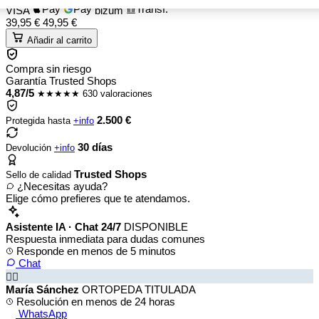
Pay
Pay
Transf.
VISA
bizum
39,95
€
49,95
€
Añadir al carrito
Compra sin riesgo
Garantía Trusted Shops
4,87/5
★★★★★
630 valoraciones
2.500 €
Protegida hasta
+info
30 días
Devolución
+info
Trusted Shops
Sello de calidad
¿Necesitas ayuda?
Elige cómo prefieres que te atendamos.
Asistente IA · Chat 24/7
DISPONIBLE
Respuesta inmediata para dudas comunes
Responde en menos de 5 minutos
Chat
👩‍⚕️
María Sánchez
ORTOPEDA TITULADA
Resolución en menos de 24 horas
WhatsApp