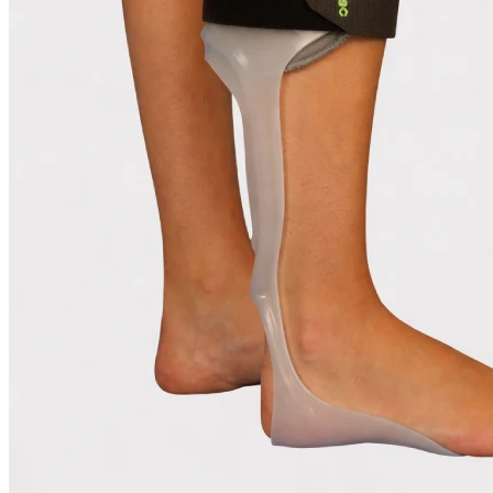
Rodilleras Post Operatorias
Botas Ortopédicas
Botas para Fascitis Plantar
Botas para Fractura de Quinto Metatarsiano
Tobilleras Ortopédicas
Tobilleras con Refuerzos Laterales
Tobilleras Deportivas
Tobilleras Estabilizadoras
Tobilleras para Esguinces
Tobilleras para Fracturas
Tobilleras para Tendinitis
Tronco