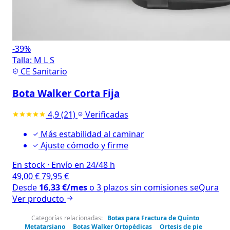
-39%
Talla:
M
L
S
CE Sanitario
Bota Walker Corta Fija
4,9
(21)
Verificadas
Más estabilidad al caminar
Ajuste cómodo y firme
En stock
·
Envío en 24/48 h
49,00
€
79,95
€
Desde
16,33
€
/mes
o 3 plazos sin comisiones
seQura
Ver producto
Categorías relacionadas:
Botas para Fractura de Quinto
Metatarsiano
Botas Walker Ortopédicas
Ortesis de pie