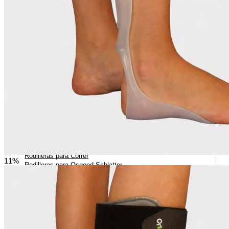
Hombreras Ortopédicas
Miembro Inferior
Rodilleras Ortopedicas
Rodilleras Articuladas
Rodilleras con flejes laterales
Rodilleras de Neopreno
Rodilleras Deportivas
Rodilleras Estabilizadoras
Rodilleras para Artrosis
Rodilleras para Bursitis
Rodilleras para Condromalacia Rotuliana
Rodilleras para Correr
11%
Rodilleras para Osgood-Schlatter
Rodilleras para Inestabilidad de Rodilla
Rodilleras para Ligamentos Laterales
Rodilleras para Luxación de Rodilla
Rodilleras para Menisco
Rodilleras para Tendinitis Rotuliana
Rodilleras para Traumatismos