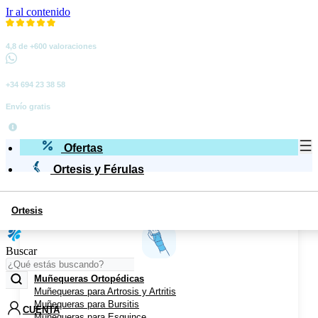
Ir al contenido
4,8 de +600 valoraciones
+34 694 23 38 58
Envío gratis
Ofertas
Ortesis y Férulas
Ortesis
Miembro Superior
Buscar
Muñequeras Ortopédicas
Muñequeras para Artrosis y Artritis
Muñequeras para Bursitis
CUENTA
Muñequeras para Esguince