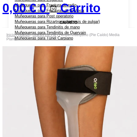
0,00
€
0
Carrito
Muñequeras para Fractura de radio
Muñequeras para Fracturas de muñeca
Muñequeras para Post operatorio
Muñequeras para Rizartrosis (artrosis de pulgar)
CARRITO
Muñequeras para Tendinitis de mano
Muñequeras para Tendinitis de Quervain
Inicio
/
Ortesis
/
Ortesis De Pie
/ Férula Antiequino (Pie Caído) Media
Muñequeras para Túnel Carpiano
Planta
Coderas Ortopédicas
Coderas para Bursitis de Codo
Coderas para Epicondilitis (codo de tenista)
Cabestrillos
Cabestrillos para Luxación de Hombro