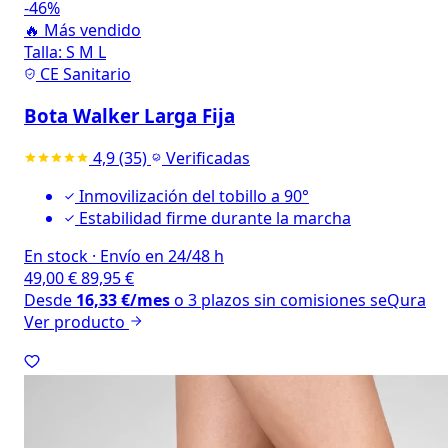
-46%
🔥 Más vendido
Talla:
S
M
L
CE Sanitario
Bota Walker Larga Fija
4,9
(35)
Verificadas
Inmovilización del tobillo a 90°
Estabilidad firme durante la marcha
En stock
·
Envío en 24/48 h
49,00
€
89,95
€
Desde
16,33
€
/mes
o 3 plazos sin comisiones
seQura
Ver producto