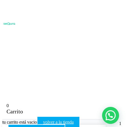
0
Carrito
tu carrito está vacio
volver a la tienda
1