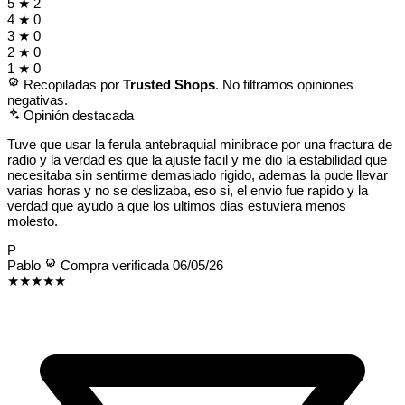
5
★
2
4
★
0
3
★
0
2
★
0
1
★
0
Recopiladas por
Trusted Shops
. No filtramos opiniones
negativas.
Opinión destacada
Tuve que usar la ferula antebraquial minibrace por una fractura de
radio y la verdad es que la ajuste facil y me dio la estabilidad que
necesitaba sin sentirme demasiado rigido, ademas la pude llevar
varias horas y no se deslizaba, eso si, el envio fue rapido y la
verdad que ayudo a que los ultimos dias estuviera menos
molesto.
P
Pablo
Compra verificada
06/05/26
★★★★★