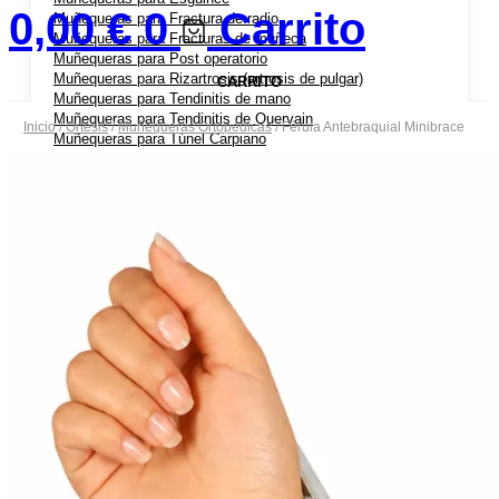
0,00
€
0
Carrito
Muñequeras para Fractura de radio
Muñequeras para Fracturas de muñeca
Muñequeras para Post operatorio
Muñequeras para Rizartrosis (artrosis de pulgar)
CARRITO
Muñequeras para Tendinitis de mano
Muñequeras para Tendinitis de Quervain
Inicio
/
Ortesis
/
Muñequeras Ortopédicas
/ Férula Antebraquial Minibrace
Muñequeras para Túnel Carpiano
Coderas Ortopédicas
Coderas para Bursitis de Codo
Coderas para Epicondilitis (codo de tenista)
Cabestrillos
Cabestrillos para Luxación de Hombro