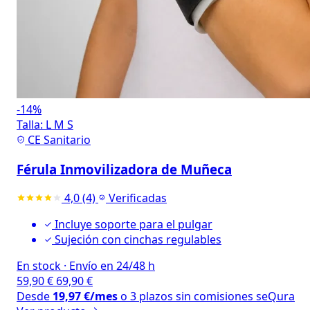
-14%
Talla:
L
M
S
CE Sanitario
Férula Inmovilizadora de Muñeca
4,0
(4)
Verificadas
Incluye soporte para el pulgar
Sujeción con cinchas regulables
En stock
·
Envío en 24/48 h
59,90
€
69,90
€
Desde
19,97
€
/mes
o 3 plazos sin comisiones
seQura