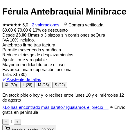
Férula Antebraquial Minibrace
★★★★★
5,0
·
2 valoraciones
·
Compra verificada
69,00
€
79,00
€
13% de descuento
Desde
23,00
€
/mes
o 3 plazos sin comisiones
seQura
IVA 10% incluido.
Antebrazo firme tras factura
Permite mover codo y muñeca
Reduce el riesgo de desplazamientos
Ajuste firme y regulable
Mayor comodidad durante el uso
Favorece una recuperación funcional
Talla:
XL (30)
Asistente de tallas
XL (30)
L (28)
M (25)
S (22)
En stock
pídelo hoy y lo recibes entre
lunes 10 y el miércoles 12
de agosto
¿Lo has encontrado más barato? Igualamos el precio →
Envío
gratis en península
1
−
+