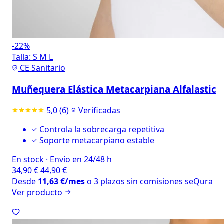
-22%
Talla:
S
M
L
CE Sanitario
Muñequera Elástica Metacarpiana Alfalastic
5,0
(6)
Verificadas
Controla la sobrecarga repetitiva
Soporte metacarpiano estable
En stock
·
Envío en 24/48 h
34,90
€
44,90
€
Desde
11,63
€
/mes
o 3 plazos sin comisiones
seQura
Ver producto