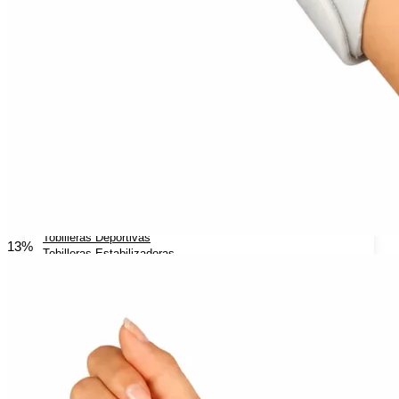
Rodilleras Post Operatorias
Botas Ortopédicas
Botas para Fascitis Plantar
Botas para Fractura de Quinto Metatarsiano
Tobilleras Ortopédicas
Tobilleras con Refuerzos Laterales
Tobilleras Deportivas
13%
Tobilleras Estabilizadoras
Tobilleras para Esguinces
Tobilleras para Fracturas
Tobilleras para Tendinitis
Tronco