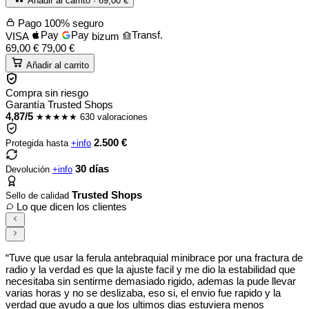
Añadir al carrito ·
69,00
€
Pago 100% seguro
Pay
Pay
Transf.
VISA
bizum
69,00
€
79,00
€
Añadir al carrito
Compra sin riesgo
Garantía Trusted Shops
4,87/5
★★★★★
630 valoraciones
2.500 €
Protegida hasta
+info
30 días
Devolución
+info
Trusted Shops
Sello de calidad
Lo que dicen los clientes
“Tuve que usar la ferula antebraquial minibrace por una fractura de
radio y la verdad es que la ajuste facil y me dio la estabilidad que
necesitaba sin sentirme demasiado rigido, ademas la pude llevar
varias horas y no se deslizaba, eso si, el envio fue rapido y la
verdad que ayudo a que los ultimos dias estuviera menos