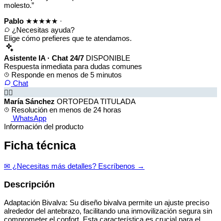
molesto.”
Pablo
★★★★★
·
¿Necesitas ayuda?
Elige cómo prefieres que te atendamos.
Asistente IA · Chat 24/7
DISPONIBLE
Respuesta inmediata para dudas comunes
Responde en menos de 5 minutos
Chat
👩‍⚕️
María Sánchez
ORTOPEDA TITULADA
Resolución en menos de 24 horas
WhatsApp
Información del producto
Ficha técnica
✉ ¿Necesitas más detalles? Escríbenos →
Descripción
Adaptación Bivalva: Su diseño bivalva permite un ajuste preciso
alrededor del antebrazo, facilitando una inmovilización segura sin
comprometer el confort. Esta característica es crucial para el