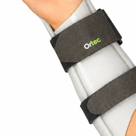
Hombreras Ortopédicas
Miembro Inferior
Rodilleras Ortopedicas
Rodilleras Articuladas
Rodilleras con flejes laterales
Rodilleras de Neopreno
Rodilleras Deportivas
Rodilleras Estabilizadoras
Rodilleras para Artrosis
Rodilleras para Bursitis
Rodilleras para Condromalacia Rotuliana
Rodilleras para Correr
Rodilleras para Osgood-Schlatter
Rodilleras para Inestabilidad de Rodilla
Rodilleras para Ligamentos Laterales
Rodilleras para Luxación de Rodilla
Rodilleras para Menisco
Rodilleras para Tendinitis Rotuliana
Rodilleras para Traumatismos