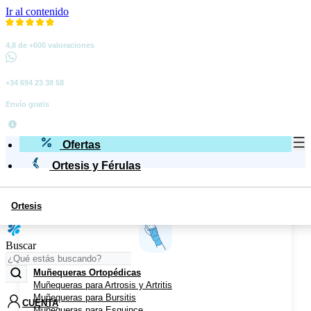
Ir al contenido
4,8 de +600 valoraciones
+34 694 23 38 58
Envío gratis
Ofertas
Ortesis y Férulas
Ortesis
Miembro Superior
Buscar
Muñequeras Ortopédicas
Muñequeras para Artrosis y Artritis
Muñequeras para Bursitis
CUENTA
Muñequeras para Esguince