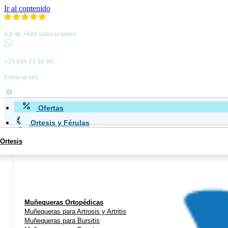
Ir al contenido
4,8 de +600 valoraciones
+34 694 23 38 58
Envío gratis
Ofertas
Ortesis y Férulas
Ortesis
Miembro Superior
Muñequeras Ortopédicas
Muñequeras para Artrosis y Artritis
Muñequeras para Bursitis