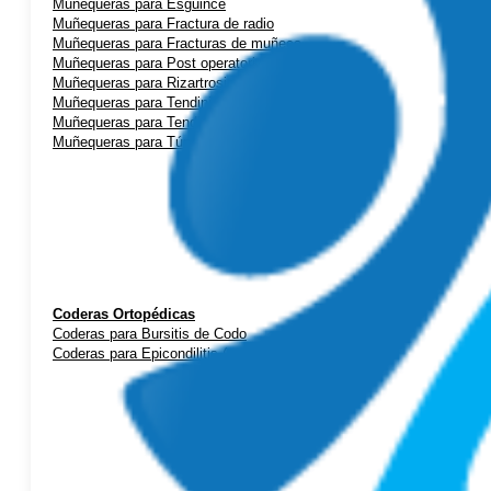
Muñequeras para Esguince
Muñequeras para Fractura de radio
Muñequeras para Fracturas de muñeca
Muñequeras para Post operatorio
Muñequeras para Rizartrosis (artrosis de pulgar)
Muñequeras para Tendinitis de mano
Muñequeras para Tendinitis de Quervain
Muñequeras para Túnel Carpiano
Coderas Ortopédicas
Coderas para Bursitis de Codo
Coderas para Epicondilitis (codo de tenista)