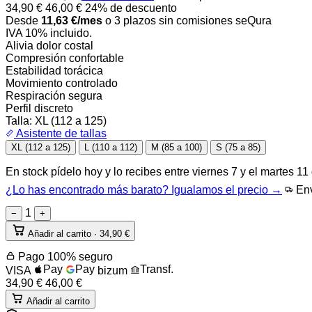
34,90
€
46,00
€
24% de descuento
Desde
11,63
€
/mes
o 3 plazos sin comisiones
seQura
IVA 10% incluido.
Alivia dolor costal
Compresión confortable
Estabilidad torácica
Movimiento controlado
Respiración segura
Perfil discreto
Talla:
XL (112 a 125)
Asistente de tallas
XL (112 a 125)
L (110 a 112)
M (85 a 100)
S (75 a 85)
En stock
pídelo hoy y lo recibes entre
viernes 7 y el martes 11
¿Lo has encontrado más barato? Igualamos el precio →
Env
1
−
+
Añadir al carrito ·
34,90
€
Pago 100% seguro
Pay
Pay
Transf.
VISA
bizum
34,90
€
46,00
€
Añadir al carrito