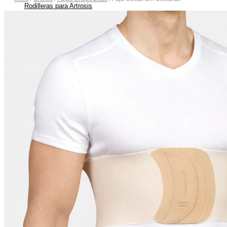
Rodilleras para Artrosis
Rodilleras para Bursitis
Rodilleras para Condromalacia Rotuliana
Rodilleras para Correr
Rodilleras para Osgood-Schlatter
Rodilleras para Inestabilidad de Rodilla
Rodilleras para Ligamentos Laterales
Rodilleras para Luxación de Rodilla
Rodilleras para Menisco
Rodilleras para Tendinitis Rotuliana
Rodilleras para Traumatismos
Rodilleras Post Operatorias
Botas Ortopédicas
Botas para Fascitis Plantar
Botas para Fractura de Quinto Metatarsiano