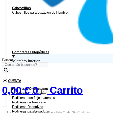
Cabestrillos
Cabestrillos para Luxación de Hombro
Hombreras Ortopédicas
Buscar
Miembro Inferior
CUENTA
0,00
€
0
Carrito
Rodilleras Ortopedicas
Rodilleras Articuladas
Rodilleras con flejes laterales
Rodilleras de Neopreno
Rodilleras Deportivas
Rodilleras Estabilizadoras
Inicio
/
Ortesis
/
Fajas Ortopédicas
/ Faja Costal Sin Costuras