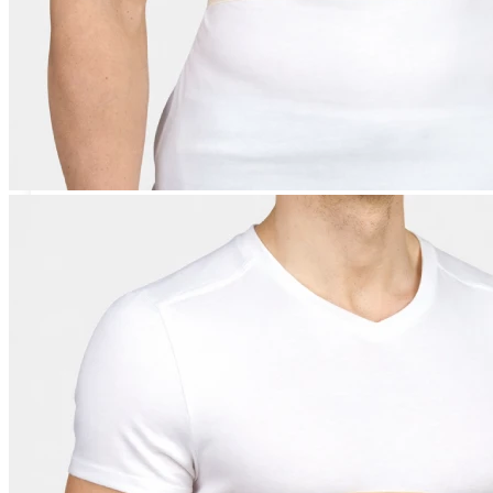
Tobilleras Ortopédicas
Tobilleras con Refuerzos Laterales
Tobilleras Deportivas
Tobilleras Estabilizadoras
Tobilleras para Esguinces
Tobilleras para Fracturas
Tobilleras para Tendinitis
Tronco
Fajas Ortopédicas