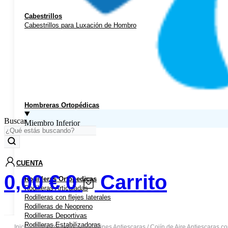
Cabestrillos
Cabestrillos para Luxación de Hombro
Hombreras Ortopédicas
Buscar
Miembro Inferior
CUENTA
0,00
€
0
Carrito
Rodilleras Ortopedicas
Rodilleras Articuladas
Rodilleras con flejes laterales
Rodilleras de Neopreno
Rodilleras Deportivas
Rodilleras Estabilizadoras
Inicio
/
Hogar Y Descanso
/
Cojines Antiescaras
/ Cojín de Aire Antiescaras 