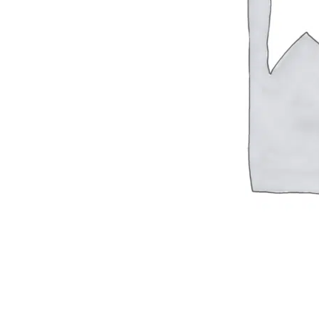
Tobilleras Ortopédicas
Tobilleras con Refuerzos Laterales
Tobilleras Deportivas
Tobilleras Estabilizadoras
Tobilleras para Esguinces
Tobilleras para Fracturas
Tobilleras para Tendinitis
Tronco
Fajas Ortopédicas