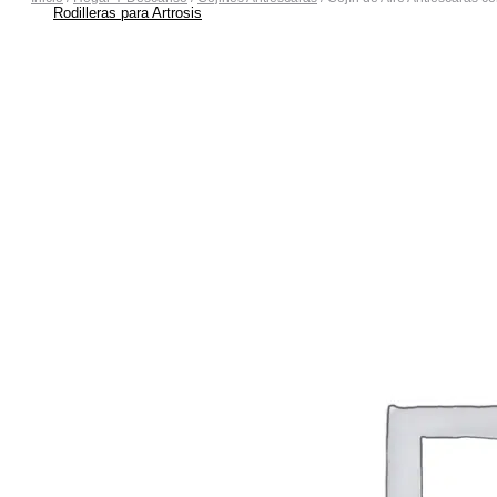
Rodilleras para Artrosis
Rodilleras para Bursitis
Rodilleras para Condromalacia Rotuliana
Rodilleras para Correr
Rodilleras para Osgood-Schlatter
Rodilleras para Inestabilidad de Rodilla
Rodilleras para Ligamentos Laterales
Rodilleras para Luxación de Rodilla
Rodilleras para Menisco
Rodilleras para Tendinitis Rotuliana
Rodilleras para Traumatismos
Rodilleras Post Operatorias
Botas Ortopédicas
Botas para Fascitis Plantar
Botas para Fractura de Quinto Metatarsiano