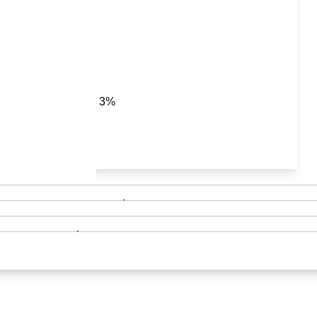
3%
Asideros y barra de sujeción
Andadores y Caminadores para ancianos
Cojines Antiescaras
Plantillas Ortopédicas
Mobiliario