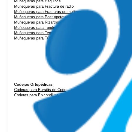
Muñequeras para Esguince
Muñequeras para Fractura de radio
Muñequeras para Fracturas de muñeca
Muñequeras para Post operatorio
Muñequeras para Rizartrosis (artrosis de pulgar)
Muñequeras para Tendinitis de mano
Muñequeras para Tendinitis de Quervain
Muñequeras para Túnel Carpiano
Coderas Ortopédicas
Coderas para Bursitis de Codo
Coderas para Epicondilitis (codo de tenista)