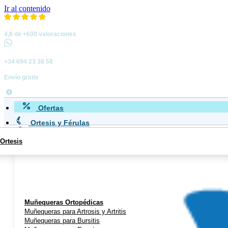
Ir al contenido
4,8 de +600 valoraciones
+34 694 23 38 58
Envío gratis
Ofertas
Ortesis y Férulas
Ortesis
Miembro Superior
Muñequeras Ortopédicas
Muñequeras para Artrosis y Artritis
Muñequeras para Bursitis