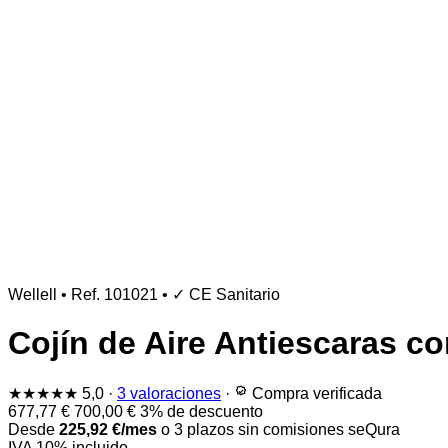
Wellell
•
Ref. 101021
•
✓ CE Sanitario
Cojín de Aire Antiescaras 
★★★★★
5,0
·
3 valoraciones
·
Compra verificada
677,77
€
700,00
€
3% de descuento
Desde
225,92
€
/mes
o 3 plazos sin comisiones
seQura
IVA 10% incluido.