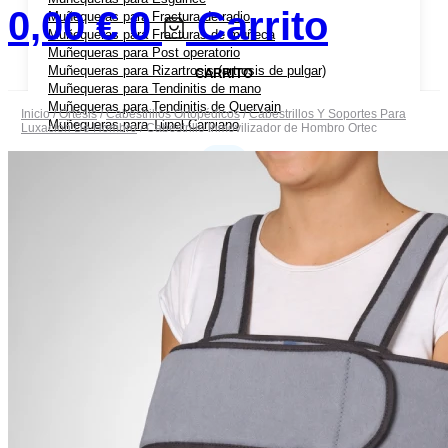
0,00
€
0
Carrito
Muñequeras para Fractura de radio
Muñequeras para Fracturas de muñeca
Muñequeras para Post operatorio
Muñequeras para Rizartrosis (artrosis de pulgar)
CARRITO
Muñequeras para Tendinitis de mano
Muñequeras para Tendinitis de Quervain
Inicio
/
Ortesis
/
Cabestrillos Ortopédicos
/
Cabestrillos Y Soportes Para
Muñequeras para Túnel Carpiano
Luxación De Hombro
/ Cabestrillo Inmovilizador de Hombro Ortec
Coderas Ortopédicas
Coderas para Bursitis de Codo
Coderas para Epicondilitis (codo de tenista)
Cabestrillos
Cabestrillos para Luxación de Hombro